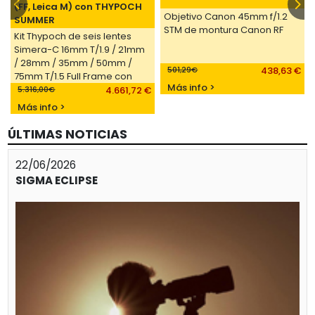
(FF, Leica M) con THYPOCH
Objetivo Canon 45mm f/1.2
SUMMER
STM de montura Canon RF
Kit Thypoch de seis lentes
Simera-C 16mm T/1.9 / 21mm
/ 28mm / 35mm / 50mm /
501,29€
438,63 €
75mm T/1.5 Full Frame con
Más info >
montura Leica M (Ref- TP-
5.316,00€
4.661,72 €
SC6P-M)
Más info >
ÚLTIMAS NOTICIAS
22/06/2026
SIGMA ECLIPSE