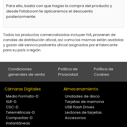
Para ello, basta con que hagas la compra del producto y
desde Fotoboom te aplicaremos el descuento
posteriormente.
Todos los productos comercializados incluyen IVA, provienen de
canales de distribución oficial, así como los mismos están asistidos
y gozan del servicio postventa oficial asignados por el fabricante
para su país o región.
Condiciones
Política de
Política de
generales de venta
Privacidad
Cookies
Cámaras Digitales
Almacenamiento
Medio Formato-D
Unidades de disco
SLR-D
Tarjetas de memoria
CSC-D
USB Flash Drives
Telemétricas-D
Lectores de tarjetas
Compactas-D
Accesorios
Instantáneas