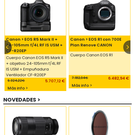
Canon > EOS R5 Mark II +
Canon > EOS R1 con 700E
24-105mm f/4L RF IS USM +
Plan Renove CANON
CF-R20EP
Cuerpo Canon EOS R1
Cuerpo Canon EOS R5 Mark II
+ objetivo 24-105mm f/4L RF
IS USM + Empuñadura
Ventilador CF-R20EP
7.182,94€
6.482,94 €
6.324,22€
5.707,12 €
Más info >
Más info >
NOVEDADES >