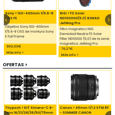
Sony > 100-400mm f/5.6-8
NiSi > FS Solar
OSS FE
ND100000(5.0) 82MAG
JetMag Pro
Objetivo Sony 100-400mm
Filtro magnetico NiSi
f/5.6-8 OSS de montura Sony
Densidad Neutra FS Solar
E Full Frame
Filter ND10000 (5,0) de la serie
magnetica JetMag Pro
900,00€
82MAG
76,27€
Más info >
Más info >
OFERTAS >
Thypoch > KIT Simera-C 6-
Canon > 45mm f/1.2 STM RF
Lens 16/21/28/35/50/75mm
- SUMMER CANON