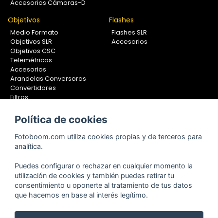
Accesorios Cámaras-D
Objetivos
Flashes
Medio Formato
Flashes SLR
Objetivos SLR
Accesorios
Objetivos CSC
Telemétricos
Accesorios
Arandelas Conversoras
Convertidores
Filtros
Lentes Aproximación
Calibradores
Política de cookies
Soportes Fotografía
Fotoboom.com utiliza cookies propias y de terceros para
Monopiés
analítica.
Rótulas
Trípodes
Puedes configurar o rechazar en cualquier momento la
Kit Completos
utilización de cookies y también puedes retirar tu
Accesorios
consentimiento u oponerte al tratamiento de tus datos
que hacemos en base al interés legítimo.