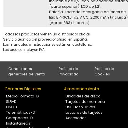
inclinable de 3,2" con indicador de estad
(parte superior): LCD de 1,2".
Batería: 1 batería recargable de iones de
litio BP-SCL6, 7,2 V CC, 2200 mAh (incluida)
(Aprox. 383 disparos)
Todos los productos vienen un distribuidor oficial
Servicio técnico del proveedor oficial en España.
Los manuales e instrucciones están en castellano.
Los precios incluyen IVA.
Condiciones
Política de
Política de
generales de venta
Privacidad
Cookies
Cámaras Digitales
Almacenamiento
Medio Formato-D
Unidades de disco
SLR-D
Tarjetas de memoria
CSC-D
USB Flash Drives
Telemétricas-D
Lectores de tarjetas
Compactas-D
Accesorios
Instantáneas