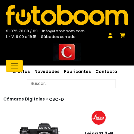
91 375 78 88 / 89
info@fotoboom.com
L - V: 9:00 a 19:15
Sábados cerrado
Ofertas
Novedades
Fabricantes
Contacto
Cámaras Digitales
CSC-D
Leica SL3-P