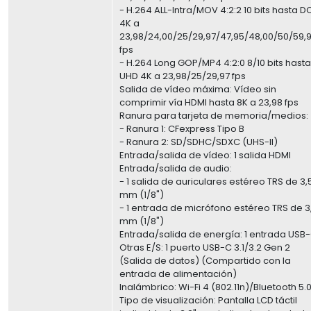
- H.264 ALL-Intra/MOV 4:2:2 10 bits hasta DC
4K a
23,98/24,00/25/29,97/47,95/48,00/50/59,
fps
- H.264 Long GOP/MP4 4:2:0 8/10 bits hast
UHD 4K a 23,98/25/29,97 fps
Salida de vídeo máxima: Vídeo sin
comprimir vía HDMI hasta 8K a 23,98 fps
Ranura para tarjeta de memoria/medios:
- Ranura 1: CFexpress Tipo B
- Ranura 2: SD/SDHC/SDXC (UHS-II)
Entrada/salida de vídeo: 1 salida HDMI
Entrada/salida de audio:
- 1 salida de auriculares estéreo TRS de 3,
mm (1/8")
- 1 entrada de micrófono estéreo TRS de 3
mm (1/8")
Entrada/salida de energía: 1 entrada USB
Otras E/S: 1 puerto USB-C 3.1/3.2 Gen 2
(Salida de datos) (Compartido con la
entrada de alimentación)
Inalámbrico: Wi-Fi 4 (802.11n)/Bluetooth 5.
Tipo de visualización: Pantalla LCD táctil