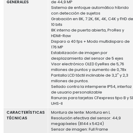
GENERALES
de 44,9 MP
Sistema de enfoque automático híbrido
con detección de sujetos
Grabación en 8K, 7.2K, 6K, 4K, C4K y FHD d
10 bits
8K interno de puerta abierta, ProRes y
HDMI-Raw
Disparo a 40 fps + Modo multidisparo de
176 MP
Estabilización de imagen por
desplazamiento del sensor de 5 ejes
Visor electrónico OLED EyeRes de 5,76
millones de puntos y aumento de 0,78x
Pantalla LCD táctil inclinable de 3,2" y 2,3
millones de puntos.
Sellado contra la intemperie IP54, interfaz
de usuario personalizable
Ranuras para tarjetas CFexpress tipo B y S
UHS-II
CARACTERÍSTICAS
Montura de lente: Montura en L
TÉCNICAS
Resolución efectiva del sensor: 44,9
megapíxeles (8144 x 5424)
Sensor de imagen: Full Frame