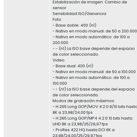
Estabilización de imagen: Cambio de
sensor
Sensibilidad ISO/Ganancia:
Foto:
- Base doble: 400 (n1)
- Nativo en modo manual: de 50 a 200.00
- Nativo en modo automático: de 100 a
200.000
- - (n1) La ISO base depende del espacio
de color seleccionado.
Video:
- Base dual: 400 (n1)
- Nativo en modo manual: de 50 a 100.000
- Nativo en modo automático: de 100 a
100.000
- - (n1) La ISO base depende del espacio
de color seleccionado.
Modos de grabación máximos:
- H.265 Long GOP/MOV 4:2:0 8/10 bits hast
8K a 23,98/24,00 fps
- H.265 Long GOP/MP4 4:2:0 10 bits hasta
UHD 8K a 23,98/25/29,97 fps
- ProRes 422 HQ hasta DCI 6K a
23,98/24,00/25/29,97 fps