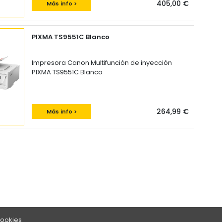
405,00 €
Más info >
PIXMA TS9551C Blanco
Impresora Canon Multifunción de inyección
PIXMA TS9551C Blanco
264,99 €
Más info >
Cookies