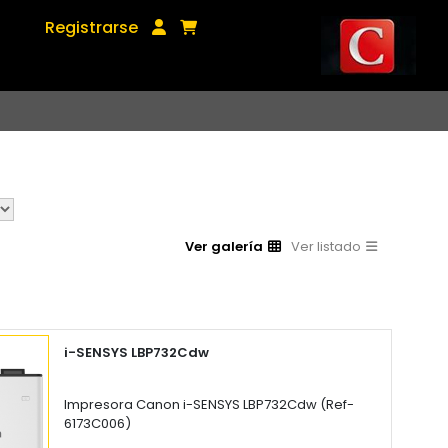
Registrarse
Ver galería
Ver listado
i-SENSYS LBP732Cdw
Impresora Canon i-SENSYS LBP732Cdw (Ref-
6173C006)