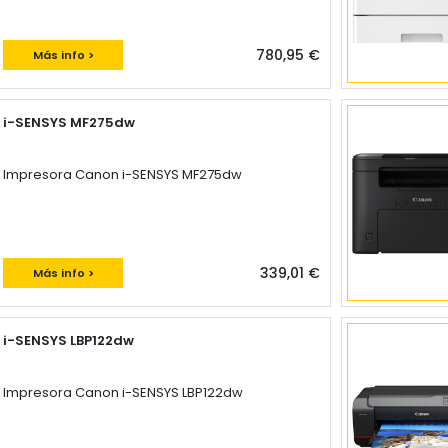
780,95 €
Más info >
i-SENSYS MF275dw
Impresora Canon i-SENSYS MF275dw
339,01 €
Más info >
i-SENSYS LBP122dw
Impresora Canon i-SENSYS LBP122dw