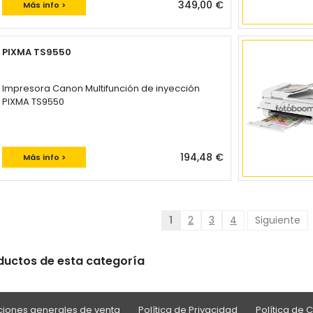
349,00 €
Más info >
PIXMA TS9550
Impresora Canon Multifunción de inyección
PIXMA TS9550
194,48 €
Más info >
1
2
3
4
Siguiente
oductos de esta categoría
iones generales de venta
Política de Privacidad
Política de 