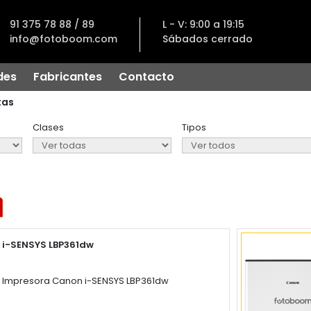
91 375 78 88 / 89
L - V: 9:00 a 19:15
info@fotoboom.com
Sábados cerrado
des
Fabricantes
Contacto
tas
Clases
Tipos
i-SENSYS LBP361dw
Impresora Canon i-SENSYS LBP361dw