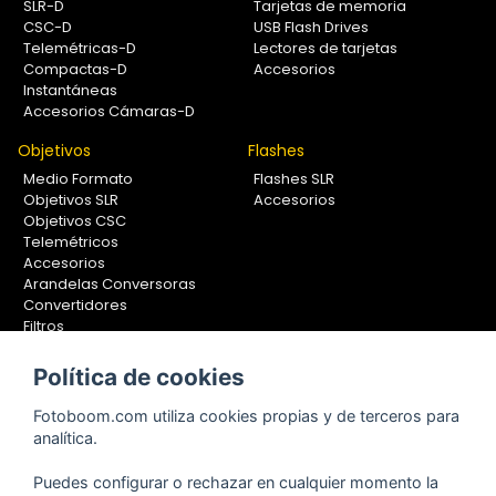
SLR-D
Tarjetas de memoria
CSC-D
USB Flash Drives
Telemétricas-D
Lectores de tarjetas
Compactas-D
Accesorios
Instantáneas
Accesorios Cámaras-D
Objetivos
Flashes
Medio Formato
Flashes SLR
Objetivos SLR
Accesorios
Objetivos CSC
Telemétricos
Accesorios
Arandelas Conversoras
Convertidores
Filtros
Lentes Aproximación
Calibradores
Política de cookies
Soportes Fotografía
Fotoboom.com utiliza cookies propias y de terceros para
Monopiés
analítica.
Rótulas
Trípodes
Puedes configurar o rechazar en cualquier momento la