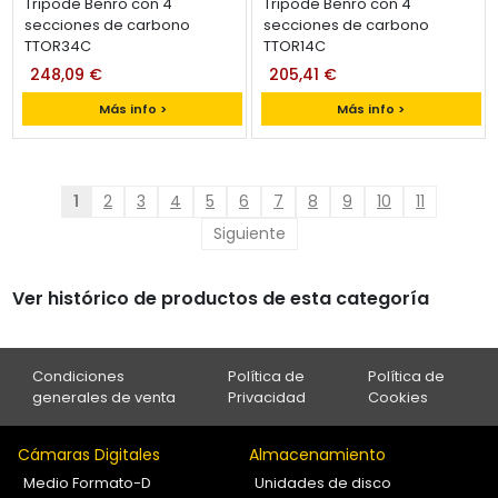
Tripode Benro con 4
Tripode Benro con 4
secciones de carbono
secciones de carbono
TTOR34C
TTOR14C
248,09 €
205,41 €
Más info >
Más info >
1
2
3
4
5
6
7
8
9
10
11
Siguiente
Ver histórico de productos de esta categoría
Condiciones
Política de
Política de
generales de venta
Privacidad
Cookies
Cámaras Digitales
Almacenamiento
Medio Formato-D
Unidades de disco