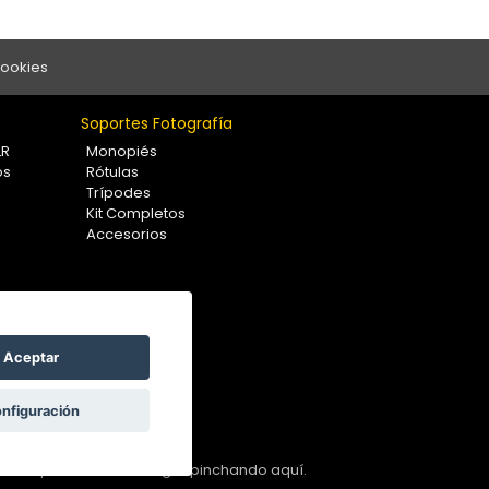
Cookies
Soportes Fotografía
LR
Monopiés
os
Rótulas
Trípodes
Kit Completos
Accesorios
Aceptar
nfiguración
 nos la puedes hacer llegar
pinchando aquí.