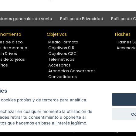
iones generales de venta
Política de Privacidad
Política de 
namiento
Objetivos
Flashes
es de disco
Medio Formato
Flashes S
as de memoria
Objetivos SLR
Accesori
sh Drives
Objetivos CSC
s de tarjetas
Telemétricos
rios
Accesorios
Arandelas Conversoras
Convertidores
Filtros
Lentes Aproximación
ies
Calibradores
cookies propias y de terceros para analítica.
rechazar en cualquier momento la utilización de
Co
edes retirar tu consentimiento u oponerte al
Copyright © 2001-2024, Fotoboom, Fotonet, S.L. CIF. B-83430587
atos que hacemos en base al interés legítimo.
C/ San Romualdo Nº26 - 28037 Madrid - España
88 - 91 375 78 89 Fax: 91 304 28 94. Cualquier comentario o sugerencia