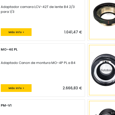
Adaptador camara LCV-42T de lente B4 2/3
para 1/3
1.041,47 €
Más info >
MO-4E PL
Adaptado Canon de montura MO-4P PL a B4
2.666,83 €
Más info >
PM-V1