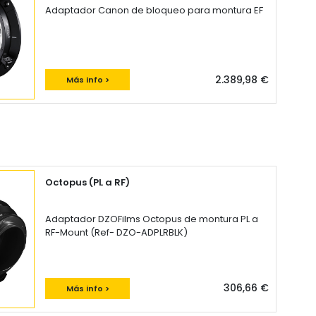
Adaptador Canon de bloqueo para montura EF
2.389,98 €
Más info >
Octopus (PL a RF)
Adaptador DZOFilms Octopus de montura PL a
RF-Mount (Ref- DZO-ADPLRBLK)
306,66 €
Más info >