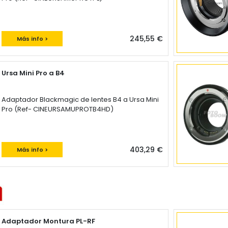
245,55 €
Más info >
Ursa Mini Pro a B4
Adaptador Blackmagic de lentes B4 a Ursa Mini
Pro (Ref- CINEURSAMUPROTB4HD)
403,29 €
Más info >
Adaptador Montura PL-RF