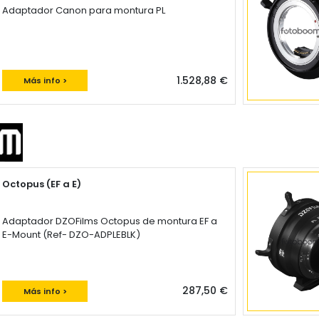
Adaptador Canon para montura PL
1.528,88 €
Más info >
Octopus (EF a E)
Adaptador DZOFilms Octopus de montura EF a
E-Mount (Ref- DZO-ADPLEBLK)
287,50 €
Más info >