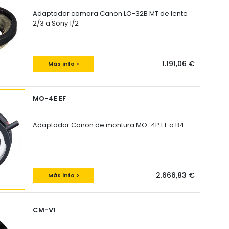
Adaptador camara Canon LO-32B MT de lente
2/3 a Sony 1/2
1.191,06 €
Más info >
MO-4E EF
Adaptador Canon de montura MO-4P EF a B4
2.666,83 €
Más info >
CM-V1