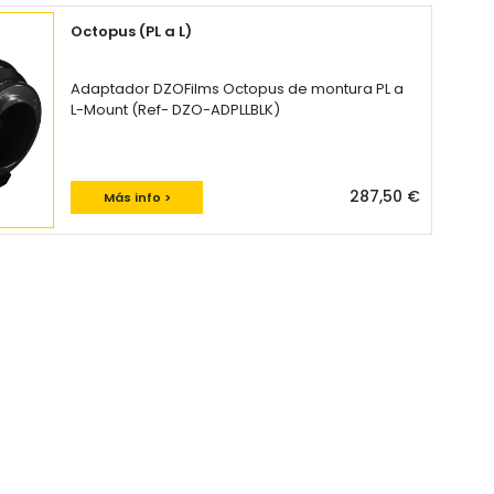
Octopus (PL a L)
Adaptador DZOFilms Octopus de montura PL a
L-Mount (Ref- DZO-ADPLLBLK)
287,50 €
Más info >