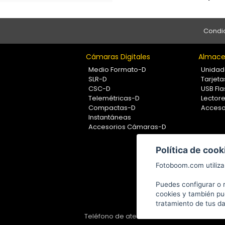
Condic
Cámaras Digitales
Almace
Medio Formato-D
Unidad
SLR-D
Tarjet
CSC-D
USB Fla
Telemétricas-D
Lectore
Compactas-D
Acceso
Instantáneas
Accesorios Cámaras-D
Política de cook
Fotoboom.com utiliza 
Puedes configurar o 
cookies y también pu
tratamiento de tus d
Teléfono de atención al cliente: 91 375 78 