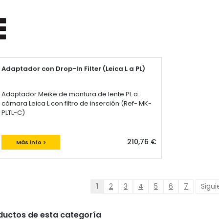
Adaptador con Drop-In Filter (Leica L a PL)
Adaptador Meike de montura de lente PL a
cámara Leica L con filtro de inserción (Ref- MK-
PLTL-C)
210,76 €
Más info >
1
2
3
4
5
6
7
Sigui
oductos de esta categoría