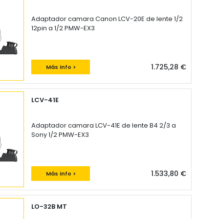
Adaptador camara Canon LCV-20E de lente 1/2
12pin a 1/2 PMW-EX3
1.725,28 €
Más info >
LCV-41E
Adaptador camara LCV-41E de lente B4 2/3 a
Sony 1/2 PMW-EX3
1.533,80 €
Más info >
LO-32B MT