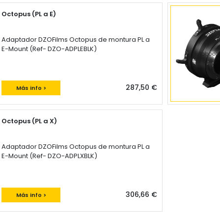
Octopus (PL a E)
Adaptador DZOFilms Octopus de montura PL a
E-Mount (Ref- DZO-ADPLEBLK)
287,50 €
Más info >
Octopus (PL a X)
Adaptador DZOFilms Octopus de montura PL a
E-Mount (Ref- DZO-ADPLXBLK)
306,66 €
Más info >