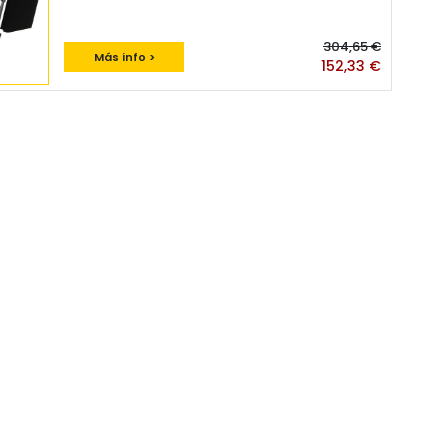
304,65 €
Más info >
152,33 €