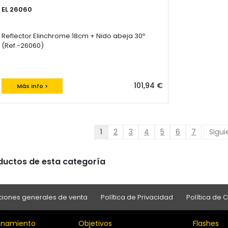
EL 26060
Reflector Elinchrome 18cm + Nido abeja 30º
(Ref.-26060)
101,94 €
Más info >
1
2
3
4
5
6
7
Sigui
oductos de esta categoría
iones generales de venta
Política de Privacidad
Política de 
namiento
Objetivos
Flashes