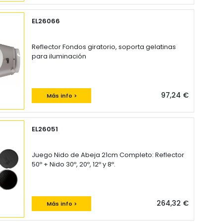
EL26066
Reflector Fondos giratorio, soporta gelatinas
para iluminación
97,24 €
Más info >
EL26051
Juego Nido de Abeja 21cm Completo: Reflector
50º + Nido 30º, 20º, 12º y 8º.
264,32 €
Más info >