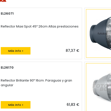
EL26071
Reflector Maxi Spot 45º 26cm Altas prestaciones
87,37 €
Más info >
EL26170
Reflector Brillante 90º 16cm. Paraguas y gran
angular
61,83 €
Más info >