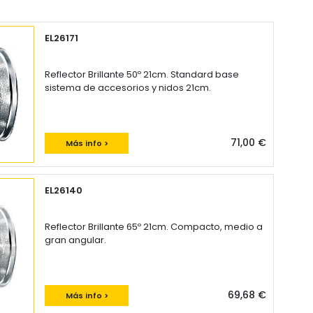
EL26171
Reflector Brillante 50º 21cm. Standard base
sistema de accesorios y nidos 21cm.
71,00 €
Más info >
EL26140
Reflector Brillante 65º 21cm. Compacto, medio a
gran angular.
69,68 €
Más info >