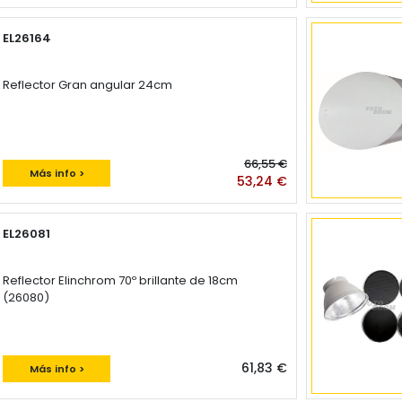
EL26164
Reflector Gran angular 24cm
66,55 €
Más info >
53,24 €
EL26081
Reflector Elinchrom 70º brillante de 18cm
(26080)
61,83 €
Más info >