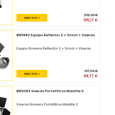
210,33 €
Más info >
105,17 €
BW1882 Equipo Reflector S + Snoot + Viseras
Equipo Bowens Reflector S + Snoot + Viseras
197,53 €
Más info >
98,77 €
BW2363 Viseras Portafiltros Maxilite S
Viseras Bowens Portafiltros Maxilite S