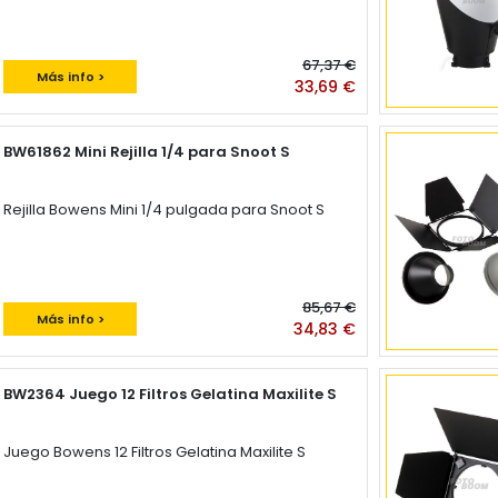
67,37 €
Más info >
33,69 €
BW61862 Mini Rejilla 1/4 para Snoot S
Rejilla Bowens Mini 1/4 pulgada para Snoot S
85,67 €
Más info >
34,83 €
BW2364 Juego 12 Filtros Gelatina Maxilite S
Juego Bowens 12 Filtros Gelatina Maxilite S