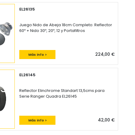
EL26135
Juego Nido de Abeja 18cm Completo: Reflector
60º + Nido 30º, 20º, 12 y Portafiltros
224,00 €
Más info >
EL26145
Reflector Elinchrome Standart 13,5cms para
Serie Ranger Quadra EL26145
42,00 €
Más info >