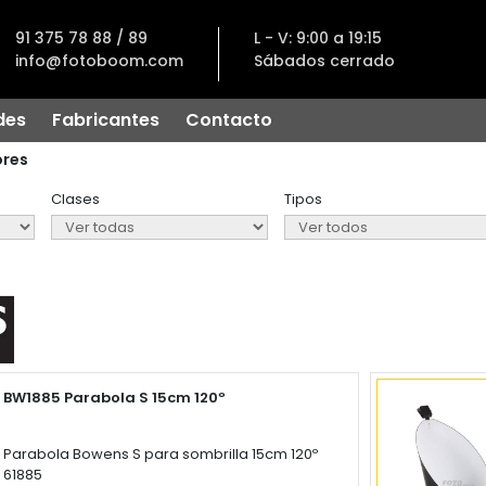
91 375 78 88 / 89
L - V: 9:00 a 19:15
info@fotoboom.com
Sábados cerrado
des
Fabricantes
Contacto
ores
Clases
Tipos
BW1885 Parabola S 15cm 120º
Parabola Bowens S para sombrilla 15cm 120º
61885