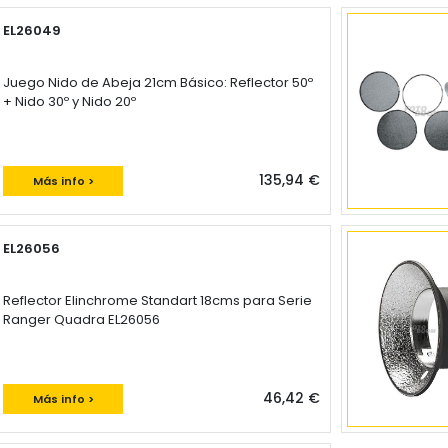
EL26049
Juego Nido de Abeja 21cm Básico: Reflector 50º
+ Nido 30º y Nido 20º
135,94 €
Más info >
EL26056
Reflector Elinchrome Standart 18cms para Serie
Ranger Quadra EL26056
46,42 €
Más info >