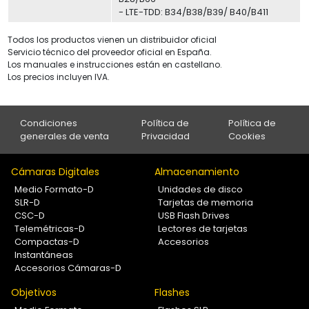
- LTE-TDD: B34/B38/B39/ B40/B411
Todos los productos vienen un distribuidor oficial
Servicio técnico del proveedor oficial en España.
Los manuales e instrucciones están en castellano.
Los precios incluyen IVA.
Condiciones
Política de
Política de
generales de venta
Privacidad
Cookies
Cámaras Digitales
Almacenamiento
Medio Formato-D
Unidades de disco
SLR-D
Tarjetas de memoria
CSC-D
USB Flash Drives
Telemétricas-D
Lectores de tarjetas
Compactas-D
Accesorios
Instantáneas
Accesorios Cámaras-D
Objetivos
Flashes