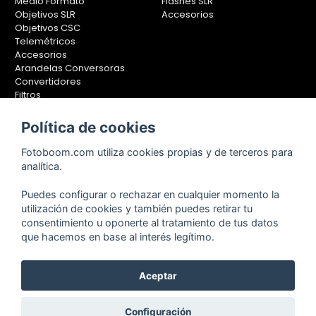
Medio Formato
Flashes SLR
Objetivos SLR
Accesorios
Objetivos CSC
Telemétricos
Accesorios
Arandelas Conversoras
Convertidores
Filtros
Lentes Aproximación
Calibradores
Política de cookies
Soportes Fotografía
Fotoboom.com utiliza cookies propias y de terceros para
Monopiés
analítica.
Rótulas
Trípodes
Puedes configurar o rechazar en cualquier momento la
Kit Completos
utilización de cookies y también puedes retirar tu
Accesorios
consentimiento u oponerte al tratamiento de tus datos
que hacemos en base al interés legítimo.
Aceptar
Copyright © 2001-2024, Fotoboom, Fotonet, S.L. CIF. B-83430587
C/ San Romualdo Nº26 - 28037 Madrid - España
Teléfono de atención al cliente: 91 375 78 88 - 91 375 78 89 Fax: 91
Configuración