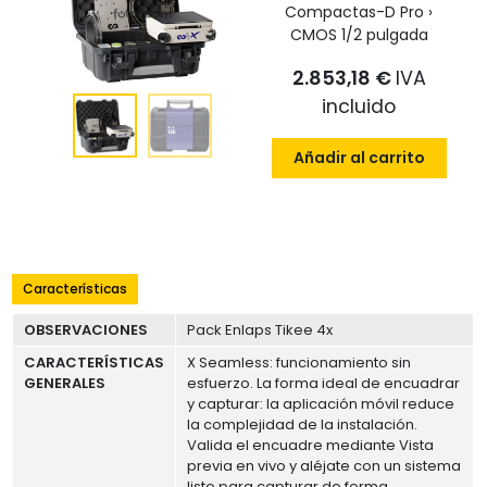
Compactas-D Pro ›
CMOS 1/2 pulgada
2.853,18 €
IVA
incluido
Añadir al carrito
Características
OBSERVACIONES
Pack Enlaps Tikee 4x
CARACTERÍSTICAS
X Seamless: funcionamiento sin
GENERALES
esfuerzo. La forma ideal de encuadrar
y capturar: la aplicación móvil reduce
la complejidad de la instalación.
Valida el encuadre mediante Vista
previa en vivo y aléjate con un sistema
listo para capturar de forma