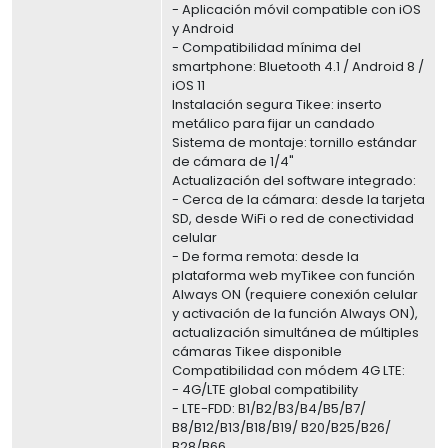
- Aplicación móvil compatible con iOS
y Android
- Compatibilidad mínima del
smartphone: Bluetooth 4.1 / Android 8 /
iOS 11
Instalación segura Tikee: inserto
metálico para fijar un candado
Sistema de montaje: tornillo estándar
de cámara de 1/4"
Actualización del software integrado:
- Cerca de la cámara: desde la tarjeta
SD, desde WiFi o red de conectividad
celular
- De forma remota: desde la
plataforma web myTikee con función
Always ON (requiere conexión celular
y activación de la función Always ON),
actualización simultánea de múltiples
cámaras Tikee disponible
Compatibilidad con módem 4G LTE:
- 4G/LTE global compatibility
- LTE-FDD: B1/B2/B3/B4/B5/B7/
B8/B12/B13/B18/B19/ B20/B25/B26/
B28/B66