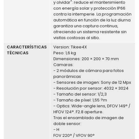
y olvidar": reduce el mantenimiento
con energía solar y protección IP66
contra la intemperie. La programación
automática en función de la luz diurna
garantiza una captura continua,
ofreciendo un sistema resistente sin
visitas costosas al sitio.
CARACTERÍSTICAS
Version: Tikee4X
TÉCNICAS
Peso: 1,6 kg
Dimensiones: 200 × 200 × 70 mm
Camaras:
- 2 módulos de cámara para fotos
panorámicas
- Sensores de imagen: Sony de 12 Mpx
- Resolución por sensor: 4032 × 3024
- Tamaño del sensor: 1/2,3
- Tamaño de píxel: 1,55 ?m
- Optics: Wide-angle lens, DFOV 149° /
HFOV 124°. F2.8 aperture.
Tras el ensamblado de imagen de
doble sensor:
- H
FOV 220° / VFOV 90°