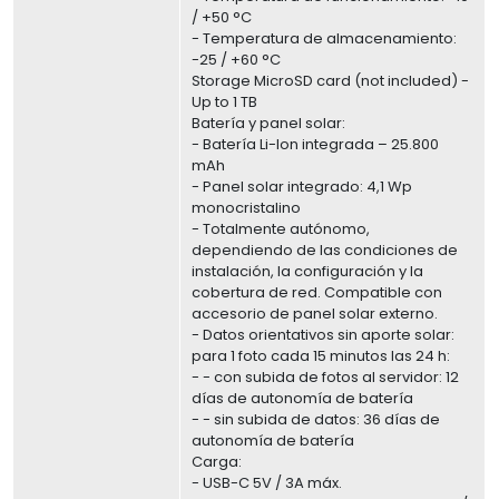
/ +50 °C
- Temperatura de almacenamiento:
-25 / +60 °C
Storage MicroSD card (not included) -
Up to 1 TB
Batería y panel solar:
- Batería Li-Ion integrada – 25.800
mAh
- Panel solar integrado: 4,1 Wp
monocristalino
- Totalmente autónomo,
dependiendo de las condiciones de
instalación, la configuración y la
cobertura de red. Compatible con
accesorio de panel solar externo.
- Datos orientativos sin aporte solar:
para 1 foto cada 15 minutos las 24 h:
- - con subida de fotos al servidor: 12
días de autonomía de batería
- - sin subida de datos: 36 días de
autonomía de batería
Carga:
- USB-C 5V / 3A máx.