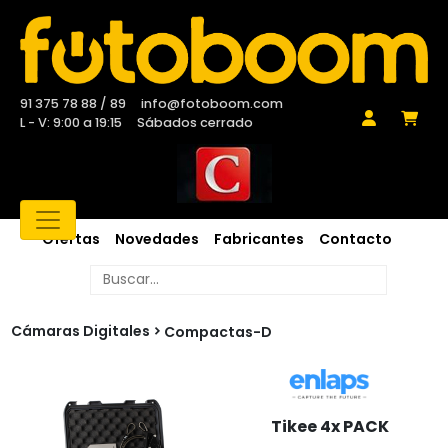
91 375 78 88 / 89
info@fotoboom.com
L - V: 9:00 a 19:15
Sábados cerrado
Ofertas
Novedades
Fabricantes
Contacto
Cámaras Digitales
Compactas-D
Tikee 4x PACK