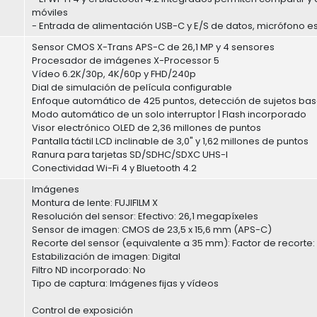
móviles
- Entrada de alimentación USB-C y E/S de datos, micrófono 
Sensor CMOS X-Trans APS-C de 26,1 MP y 4 sensores
Procesador de imágenes X-Processor 5
Vídeo 6.2K/30p, 4K/60p y FHD/240p
Dial de simulación de película configurable
Enfoque automático de 425 puntos, detección de sujetos bas
Modo automático de un solo interruptor | Flash incorporado
Visor electrónico OLED de 2,36 millones de puntos
Pantalla táctil LCD inclinable de 3,0" y 1,62 millones de puntos
Ranura para tarjetas SD/SDHC/SDXC UHS-I
Conectividad Wi-Fi 4 y Bluetooth 4.2
Imágenes
Montura de lente: FUJIFILM X
Resolución del sensor: Efectivo: 26,1 megapíxeles
Sensor de imagen: CMOS de 23,5 x 15,6 mm (APS-C)
Recorte del sensor (equivalente a 35 mm): Factor de recorte: 
Estabilización de imagen: Digital
Filtro ND incorporado: No
Tipo de captura: Imágenes fijas y vídeos
Control de exposición