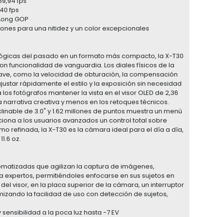
59,94 fps
240 fps
 Long GOP
iones para una nitidez y un color excepcionales
nalógicas del pasado en un formato más compacto, la X-T30
con funcionalidad de vanguardia. Los diales físicos de la
ave, como la velocidad de obturación, la compensación
justar rápidamente el estilo y la exposición sin necesidad
os fotógrafos mantener la vista en el visor OLED de 2,36
 narrativa creativa y menos en los retoques técnicos.
linable de 3.0" y 1.62 millones de puntos muestra un menú
ciona a los usuarios avanzados un control total sobre
omo refinada, la X-T30 es la cámara ideal para el día a día,
11.6 oz.
tomatizadas que agilizan la captura de imágenes,
 a expertos, permitiéndoles enfocarse en sus sujetos en
el visor, en la placa superior de la cámara, un interruptor
mizando la facilidad de uso con detección de sujetos,
 sensibilidad a la poca luz hasta -7 EV