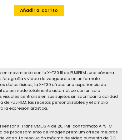
Añadir al carrito
 en movimiento con la X-T30 III de FUJIFILM , una cámara
e fotografía y vídeo de vanguardia en un formato
sos diales físicos, la X-T30 ofrece una experiencia de
nal de un modo totalmente automático con un solo
s visuales centrarse en sus sujetos sin sacrificar la calidad
 de FUJIFILM, las recetas personalizables y el amplio
 la expresión artística.
r su sensor X-Trans CMOS 4 de 26,1 MP con formato APS-C
ema de procesamiento de imagen premium ofrece mejoras
 de video. La resolución máxima de video aumenta de DCI