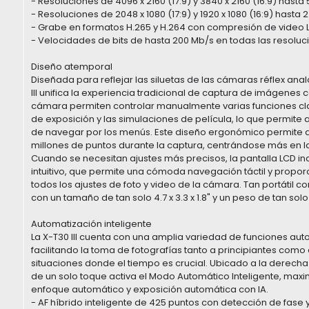
- Resoluciones de 4096 x 2160 (17:9) y 3840 x 2160 (16:9) hasta 
- Resoluciones de 2048 x 1080 (17:9) y 1920 x 1080 (16:9) hasta 
- Grabe en formatos H.265 y H.264 con compresión de video
- Velocidades de bits de hasta 200 Mb/s en todas las resoluc
Diseño atemporal
Diseñada para reflejar las siluetas de las cámaras réflex a
III unifica la experiencia tradicional de captura de imágenes 
cámara permiten controlar manualmente varias funciones cl
de exposición y las simulaciones de película, lo que permite a
de navegar por los menús. Este diseño ergonómico permite a l
millones de puntos durante la captura, centrándose más en la
Cuando se necesitan ajustes más precisos, la pantalla LCD inc
intuitivo, que permite una cómoda navegación táctil y propor
todos los ajustes de foto y video de la cámara. Tan portátil c
con un tamaño de tan solo 4.7 x 3.3 x 1.8" y un peso de tan solo 
Automatización inteligente
La X-T30 III cuenta con una amplia variedad de funciones au
facilitando la toma de fotografías tanto a principiantes como
situaciones donde el tiempo es crucial. Ubicado a la derecha d
de un solo toque activa el Modo Automático Inteligente, maxi
enfoque automático y exposición automática con IA.
- AF híbrido inteligente de 425 puntos con detección de fase y