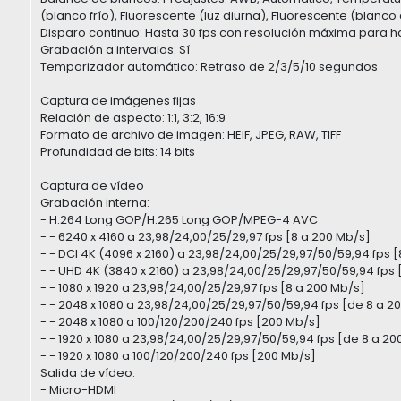
(blanco frío), Fluorescente (luz diurna), Fluorescente (blan
Disparo continuo: Hasta 30 fps con resolución máxima para 
Grabación a intervalos: Sí
Temporizador automático: Retraso de 2/3/5/10 segundos
Captura de imágenes fijas
Relación de aspecto: 1:1, 3:2, 16:9
Formato de archivo de imagen: HEIF, JPEG, RAW, TIFF
Profundidad de bits: 14 bits
Captura de vídeo
Grabación interna:
- H.264 Long GOP/H.265 Long GOP/MPEG-4 AVC
- - 6240 x 4160 a 23,98/24,00/25/29,97 fps [8 a 200 Mb/s]
- - DCI 4K (4096 x 2160) a 23,98/24,00/25/29,97/50/59,94 fps 
- - UHD 4K (3840 x 2160) a 23,98/24,00/25/29,97/50/59,94 fps 
- - 1080 x 1920 a 23,98/24,00/25/29,97 fps [8 a 200 Mb/s]
- - 2048 x 1080 a 23,98/24,00/25/29,97/50/59,94 fps [de 8 a 2
- - 2048 x 1080 a 100/120/200/240 fps [200 Mb/s]
- - 1920 x 1080 a 23,98/24,00/25/29,97/50/59,94 fps [de 8 a 20
- - 1920 x 1080 a 100/120/200/240 fps [200 Mb/s]
Salida de vídeo:
- Micro-HDMI