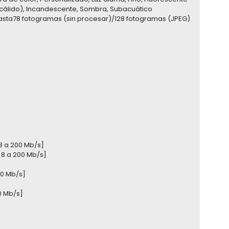
co cálido), Incandescente, Sombra, Subacuático
hasta78 fotogramas (sin procesar)/128 fotogramas (JPEG)
[8 a 200 Mb/s]
[8 a 200 Mb/s]
00 Mb/s]
0 Mb/s]