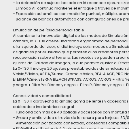
- La detección de sujetos basada en IA reconoce ojos, rostro
- El modo AF continuo mantiene el enfoque a través de movi
- Exposición automática con medición puntual, múltiple, pro
- Balance de blancos automático con configuraciones de pri
Emulación de película personalizable
Al combinar la innovación digital de los modos de Simulación d
cámara, la X-T30 ofrece una forma ergonómica de personaliz
a la izquierda del visor, el dial incluye seis modos de Simulac
asignables por el usuario que permiten a los creadores pers
recuperación sobre el terreno. Las recetas se pueden crear e
ajustes de Calidad de Imagen, lo que permite ajustar el Efecto
La X-T30 III incluye 20 ajustes preestablecidos de simulación 
Velvia/Vívido, ASTIA/Suave, Cromo clásico, REALA ACE, PRO Neg.
ETERNA/Cine, ETERNA BLEACH BYPASS, ACROS, ACROS + Filtro Ye, 
y negro + Filtro Ye, Blanco y negro + Filtro R, Blanco y negro + Fi
Conectividad y compatibilidad
La X-T30 III aprovecha la amplia gama de lentes y accesorios
cableada e inalámbrica integral.
- Funciona con más de 40 ópticas y accesorios con montura X, 
- Graba y emite video a través de la ranura para tarjetas SD
- Alimentación por zapata conectada, accesorios compatibl
- El Wi-Fi 4 y el Bluetooth 4.2 integrados permiten compartir 