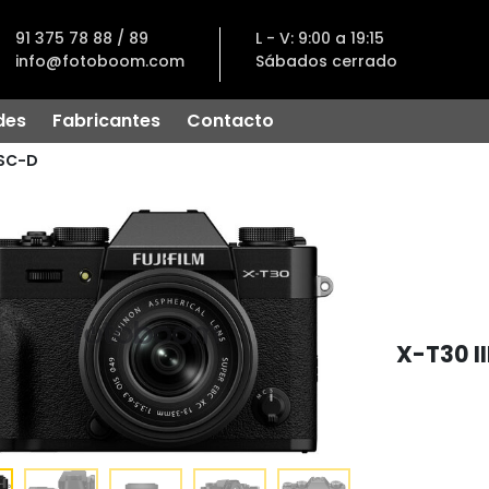
91 375 78 88 / 89
L - V: 9:00 a 19:15
info@fotoboom.com
Sábados cerrado
des
Fabricantes
Contacto
SC-D
X-T30 I