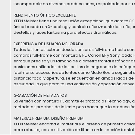
incomparable en diversas producciones, respaldada por su e
RENDIMIENTO ÓPTICO EXCELENTE
XEEN Meister tiene una resolución excepcional que admite 8K 
única basada en X-coating y controla eficazmente los reflejos 
destellos y luces fantasma para efectos dramáticos.
EXPERIENCIA DE USUARIO MEJORADA
Todas las lentes cubren desde sensores full-frame hasta s
cámaras full-frame con montura E PL, Canon EF y Sony. Cada 
enfoque preciso y un tamaño de diámetro frontal estándar de
posiciones unificadas de los anillos de engranaje de enfoque
fácilmente accesorios de lentes como Matte Box, o seguir el e
distancia focal y apertura, se encuentran en ambos lados de l
oscuridad, lo que permite una verificación y operación conve
GRABACIÓN DE METADATOS
La versión con montura PL admite el protocolo i Technology,
metadatos precisos de la lente para hacer que la producción
MATERIAL PREMIUM, DISEÑO PREMIUM
XEEN Meister encarna el material y el diseño de primera calid
pero robusta, con la utilización de titanio en la sección fronta