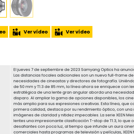
deo
Ver vídeo
Ver vídeo
El jueves 7 de septiembre de 2023 Samyang Optics ha anunci
Las distancias focales adicionales son un nuevo full-frame de
necesidades de cineastas y directores de fotografía. Uniéndos
de 50 mm y T1.3 de 85 mm, la línea ahora se enriquece con len
estratégica de una lente gran angular aborda una necesidad
disparo. Al ampliar la gama de opciones disponibles, los cine
más amplio para sus expresiones creativas. Esta línea, qu
primera calidad, destaca por su rendimiento óptico, con una 
imágenes de claridad y nitidez impecables. La serie XEEN Meis
lentes una impresionante clasificación T-stop de T1.3, lo q
desafiantes con poca luz, al tiempo que infunde un aura ci
comerciales hasta programas de televisión y películas, XEEN