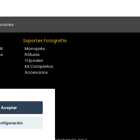
Cookies
Soportes Fotografía
LR
Monopiés
os
Rótulas
Trípodes
Kit Completos
Accesorios
Aceptar
nfiguración
 nos la puedes hacer llegar
pinchando aquí.