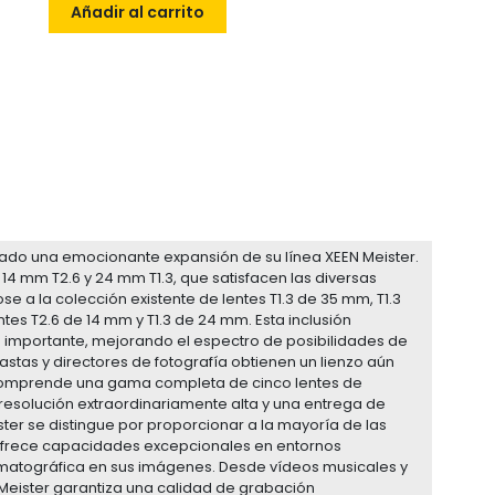
Añadir al carrito
ado una emocionante expansión de su línea XEEN Meister.
 14 mm T2.6 y 24 mm T1.3, que satisfacen las diversas
e a la colección existente de lentes T1.3 de 35 mm, T1.3
tes T2.6 de 14 mm y T1.3 de 24 mm. Esta inclusión
 importante, mejorando el espectro de posibilidades de
astas y directores de fotografía obtienen un lienzo aún
e comprende una gama completa de cinco lentes de
resolución extraordinariamente alta y una entrega de
ter se distingue por proporcionar a la mayoría de las
ue ofrece capacidades excepcionales en entornos
nematográfica en sus imágenes. Desde vídeos musicales y
 Meister garantiza una calidad de grabación