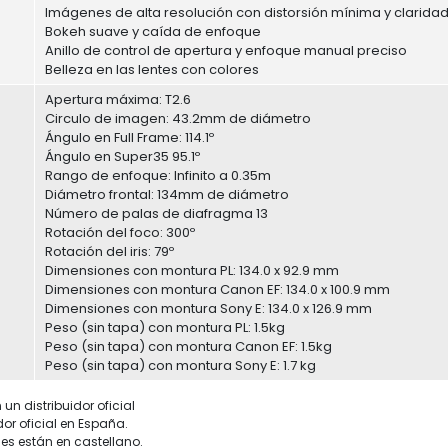
Imágenes de alta resolución con distorsión mínima y clarida
Bokeh suave y caída de enfoque
Anillo de control de apertura y enfoque manual preciso
Belleza en las lentes con colores
Apertura máxima: T2.6
Circulo de imagen: 43.2mm de diámetro
Ángulo en Full Frame: 114.1º
Ángulo en Super35 95.1º
Rango de enfoque: Infinito a 0.35m
Diámetro frontal: 134mm de diámetro
Número de palas de diafragma 13
Rotación del foco: 300º
Rotación del iris: 79º
Dimensiones con montura PL: 134.0 x 92.9 mm
Dimensiones con montura Canon EF: 134.0 x 100.9 mm
Dimensiones con montura Sony E: 134.0 x 126.9 mm
Peso (sin tapa) con montura PL: 1.5kg
Peso (sin tapa) con montura Canon EF: 1.5kg
Peso (sin tapa) con montura Sony E: 1.7 kg
un distribuidor oficial
dor oficial en España.
es están en castellano.