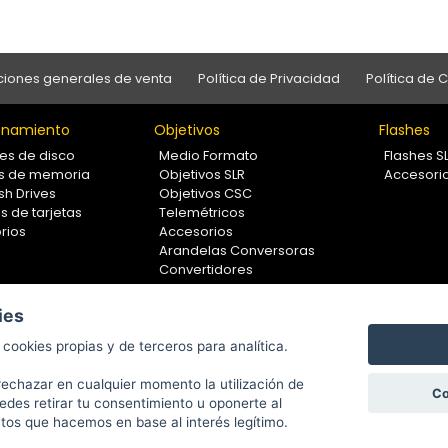
iones generales de venta
Política de Privacidad
Política de 
namiento
Objetivos
Flashes
es de disco
Medio Formato
Flashes S
as de memoria
Objetivos SLR
Accesori
sh Drives
Objetivos CSC
s de tarjetas
Telemétricos
rios
Accesorios
Arandelas Conversoras
Convertidores
Filtros
Lentes Aproximación
ies
Calibradores
cookies propias y de terceros para analítica.
rechazar en cualquier momento la utilización de
Co
edes retirar tu consentimiento u oponerte al
Copyright © 2001-2024, Fotoboom, Fotonet, S.L. CIF. B-83430587
atos que hacemos en base al interés legítimo.
C/ San Romualdo Nº26 - 28037 Madrid - España
88 - 91 375 78 89 Fax: 91 304 28 94. Cualquier comentario o sugerencia