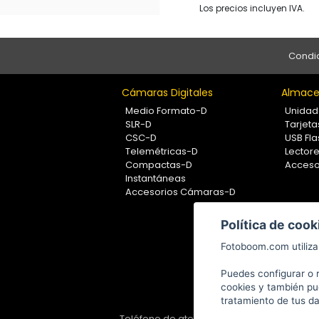
Los precios incluyen IVA.
Condic
Cámaras Digitales
Almace
Medio Formato-D
Unidad
SLR-D
Tarjet
CSC-D
USB Fla
Telemétricas-D
Lectore
Compactas-D
Acceso
Instantáneas
Accesorios Cámaras-D
Política de cook
Fotoboom.com utiliza 
Puedes configurar o 
cookies y también pu
tratamiento de tus d
Teléfono de atención al cliente: 91 375 78 