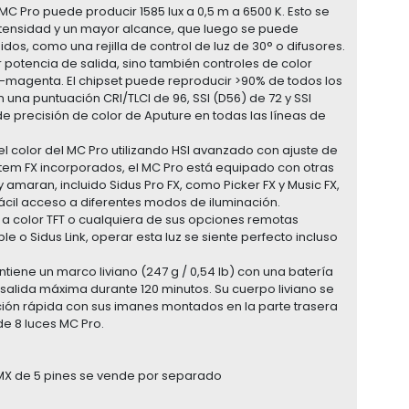
MC Pro puede producir 1585 lux a 0,5 m a 6500 K. Esto se
ntensidad y un mayor alcance, que luego se puede
idos, como una rejilla de control de luz de 30° o difusores.
potencia de salida, sino también controles de color
e-magenta. El chipset puede reproducir >90% de todos los
 una puntuación CRI/TLCI de 96, SSI (D56) de 72 y SSI
e precisión de color de Aputure en todas las líneas de
 el color del MC Pro utilizando HSI avanzado con ajuste de
stem FX incorporados, el MC Pro está equipado con otras
amaran, incluido Sidus Pro FX, como Picker FX y Music FX,
fácil acceso a diferentes modos de iluminación.
a a color TFT o cualquiera de sus opciones remotas
o Sidus Link, operar esta luz se siente perfecto incluso
tiene un marco liviano (247 g / 0,54 lb) con una batería
salida máxima durante 120 minutos. Su cuerpo liviano se
ción rápida con sus imanes montados en la parte trasera
de 8 luces MC Pro.
DMX de 5 pines se vende por separado