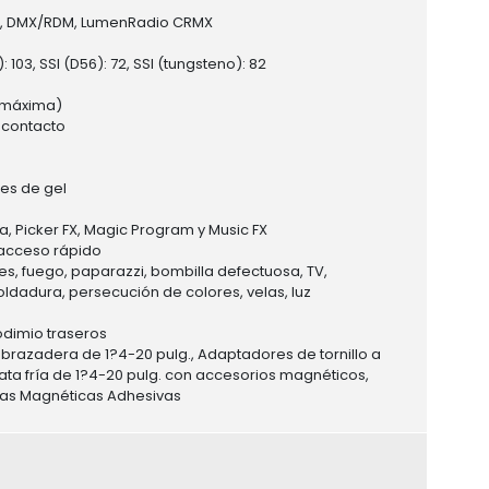
rol, DMX/RDM, LumenRadio CRMX
103, SSI (D56): 72, SSI (tungsteno): 82
a máxima)
 contacto
tes de gel
a, Picker FX, Magic Program y Music FX
 acceso rápido
les, fuego, paparazzi, bombilla defectuosa, TV,
oldadura, persecución de colores, velas, luz
odimio traseros
brazadera de 1?4-20 pulg., Adaptadores de tornillo a
ta fría de 1?4-20 pulg. con accesorios magnéticos,
acas Magnéticas Adhesivas