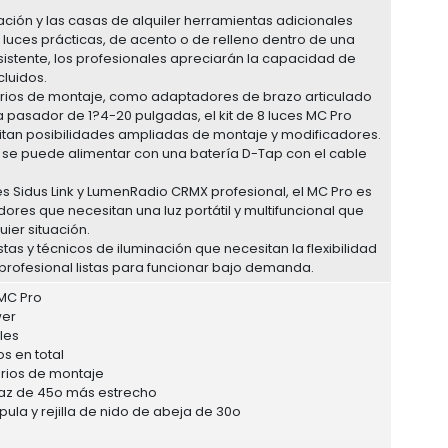
inación y las casas de alquiler herramientas adicionales
uces prácticas, de acento o de relleno dentro de una
sistente, los profesionales apreciarán la capacidad de
luidos.
rios de montaje, como adaptadores de brazo articulado
 pasador de 1?4-20 pulgadas, el kit de 8 luces MC Pro
sitan posibilidades ampliadas de montaje y modificadores.
ro se puede alimentar con una batería D-Tap con el cable
s Sidus Link y LumenRadio CRMX profesional, el MC Pro es
dores que necesitan una luz portátil y multifuncional que
ier situación.
tas y técnicos de iluminación que necesitan la flexibilidad
profesional listas para funcionar bajo demanda.
 MC Pro
wer
les
s en total
rios de montaje
 haz de 45o más estrecho
ula y rejilla de nido de abeja de 30o