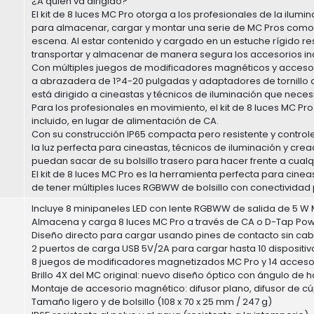
¿A quién va dirigido?
El kit de 8 luces MC Pro otorga a los profesionales de la ilum
para almacenar, cargar y montar una serie de MC Pros como l
escena. Al estar contenido y cargado en un estuche rígido re
transportar y almacenar de manera segura los accesorios inc
Con múltiples juegos de modificadores magnéticos y acceso
a abrazadera de 1?4-20 pulgadas y adaptadores de tornillo a
está dirigido a cineastas y técnicos de iluminación que nece
Para los profesionales en movimiento, el kit de 8 luces MC P
incluido, en lugar de alimentación de CA.
Con su construcción IP65 compacta pero resistente y controle
la luz perfecta para cineastas, técnicos de iluminación y crea
puedan sacar de su bolsillo trasero para hacer frente a cualqu
El kit de 8 luces MC Pro es la herramienta perfecta para cineas
de tener múltiples luces RGBWW de bolsillo con conectividad 
Incluye 8 minipaneles LED con lente RGBWW de salida de 5 W
Almacena y carga 8 luces MC Pro a través de CA o D-Tap Po
Diseño directo para cargar usando pines de contacto sin cab
2 puertos de carga USB 5V/2A para cargar hasta 10 dispositivo
8 juegos de modificadores magnetizados MC Pro y 14 acceso
Brillo 4X del MC original: nuevo diseño óptico con ángulo de
Montaje de accesorio magnético: difusor plano, difusor de cúp
Tamaño ligero y de bolsillo (108 x 70 x 25 mm / 247 g)