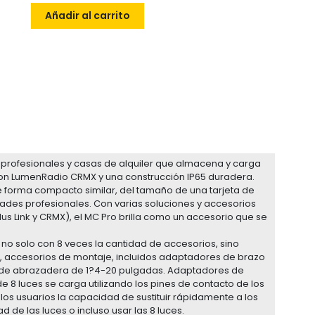
Añadir al carrito
ra profesionales y casas de alquiler que almacena y carga
con LumenRadio CRMX y una construcción IP65 duradera.
 de forma compacto similar, del tamaño de una tarjeta de
dades profesionales. Con varias soluciones y accesorios
s Link y CRMX), el MC Pro brilla como un accesorio que se
al no solo con 8 veces la cantidad de accesorios, sino
 accesorios de montaje, incluidos adaptadores de brazo
 de abrazadera de 1?4-20 pulgadas. Adaptadores de
t de 8 luces se carga utilizando los pines de contacto de los
 los usuarios la capacidad de sustituir rápidamente a los
 de las luces o incluso usar las 8 luces.