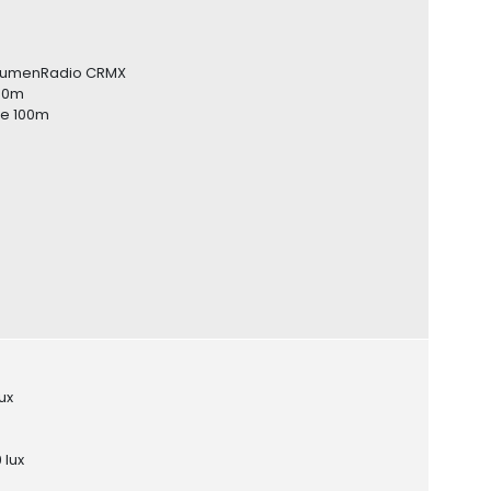
, LumenRadio CRMX
 80m
ue 100m
ux
 lux