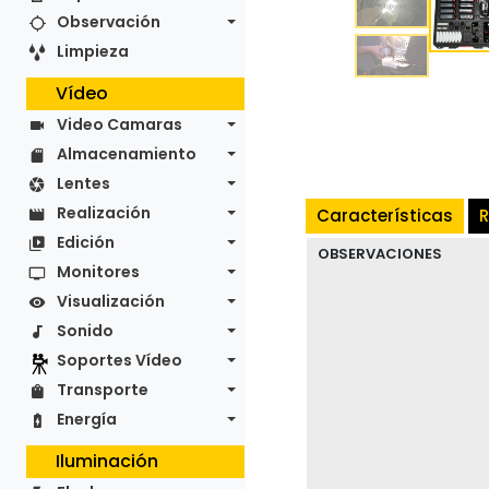
Observación
Limpieza
Vídeo
Video Camaras
Almacenamiento
Lentes
Realización
Características
R
Edición
OBSERVACIONES
Monitores
Visualización
Sonido
Soportes Vídeo
Transporte
Energía
Iluminación