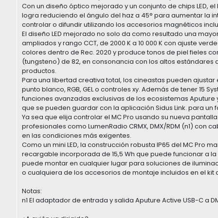
Con un diseño óptico mejorado y un conjunto de chips LED, el 
logra reduciendo el ángulo del haz a 45° para aumentar la i
controlar o difundir utilizando los accesorios magnéticos inclu
El diseño LED mejorado no solo da como resultado una mayor 
ampliados y rango CCT, de 2000 K a 10 000 K con ajuste verd
colores dentro de Rec. 2020 y produce tonos de piel fieles con
(tungsteno) de 82, en consonancia con los altos estándares d
productos.
Para una libertad creativa total, los cineastas pueden ajustar
punto blanco, RGB, GEL o controles xy. Además de tener 15 Sy
funciones avanzadas exclusivas de los ecosistemas Aputure y 
que se pueden guardar con la aplicación Sidus Link. para un 
Ya sea que elija controlar el MC Pro usando su nueva pantall
profesionales como LumenRadio CRMX, DMX/RDM (n1) con cable 
en las condiciones más exigentes.
Como un mini LED, la construcción robusta IP65 del MC Pro man
recargable incorporada de 15,5 Wh que puede funcionar a la 
puede montar en cualquier lugar para soluciones de ilumina
o cualquiera de los accesorios de montaje incluidos en el kit 
Notas:
n1 El adaptador de entrada y salida Aputure Active USB-C a 