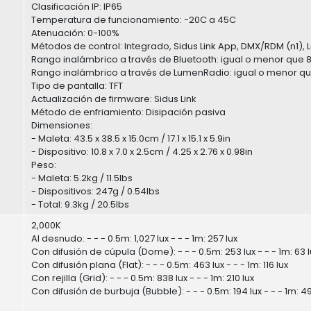
Clasificación IP: IP65
Temperatura de funcionamiento: -20C a 45C
Atenuación: 0-100%
Métodos de control: Integrado, Sidus Link App, DMX/RDM (n1)
Rango inalámbrico a través de Bluetooth: igual o menor que
Rango inalámbrico a través de LumenRadio: igual o menor q
Tipo de pantalla: TFT
Actualización de firmware: Sidus Link
Método de enfriamiento: Disipación pasiva
Dimensiones:
- Maleta: 43.5 x 38.5 x 15.0cm / 17.1 x 15.1 x 5.9in
- Dispositivo: 10.8 x 7.0 x 2.5cm / 4.25 x 2.76 x 0.98in
Peso:
- Maleta: 5.2kg / 11.5lbs
- Dispositivos: 247g / 0.54lbs
- Total: 9.3kg / 20.5lbs
2,000K
Al desnudo: - - - 0.5m: 1,027 lux - - - 1m: 257 lux
Con difusión de cúpula (Dome): - - - 0.5m: 253 lux - - - 1m: 63 l
Con difusión plana (Flat): - - - 0.5m: 463 lux - - - 1m: 116 lux
Con rejilla (Grid): - - - 0.5m: 838 lux - - - 1m: 210 lux
Con difusión de burbuja (Bubble): - - - 0.5m: 194 lux - - - 1m: 49