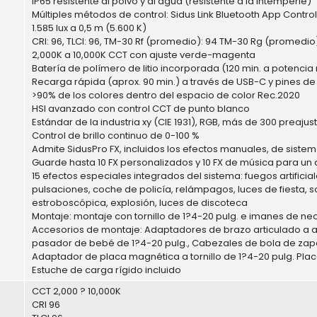
IP65 resistente al polvo y al agua (resistente a la intemperie)
Múltiples métodos de control: Sidus Link Bluetooth App Cont
1.585 lux a 0,5 m (5.600 K)
CRI: 96, TLCI: 96, TM-30 Rf (promedio): 94 TM-30 Rg (promedio): 
2,000K a 10,000K CCT con ajuste verde-magenta
Batería de polímero de litio incorporada (120 min. a potenci
Recarga rápida (aprox. 90 min.) a través de USB-C y pines de
>90% de los colores dentro del espacio de color Rec.2020
HSI avanzado con control CCT de punto blanco
Estándar de la industria xy (CIE 1931), RGB, más de 300 preajus
Control de brillo continuo de 0-100 %
Admite SidusPro FX, incluidos los efectos manuales, de sistem
Guarde hasta 10 FX personalizados y 10 FX de música para un
15 efectos especiales integrados del sistema: fuegos artificia
pulsaciones, coche de policía, relámpagos, luces de fiesta, s
estroboscópica, explosión, luces de discoteca
Montaje: montaje con tornillo de 1?4-20 pulg. e imanes de ne
Accesorios de montaje: Adaptadores de brazo articulado a a
pasador de bebé de 1?4-20 pulg., Cabezales de bola de zapa
Adaptador de placa magnética a tornillo de 1?4-20 pulg. Pl
Estuche de carga rígido incluido
CCT 2,000 ? 10,000K
CRI 96