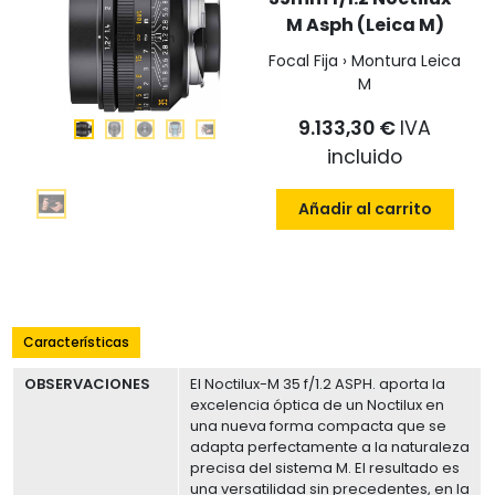
M Asph (Leica M)
Focal Fija › Montura Leica
M
9.133,30 €
IVA
incluido
Añadir al carrito
Características
OBSERVACIONES
El Noctilux-M 35 f/1.2 ASPH. aporta la
excelencia óptica de un Noctilux en
una nueva forma compacta que se
adapta perfectamente a la naturaleza
precisa del sistema M. El resultado es
una versatilidad sin precedentes, en la