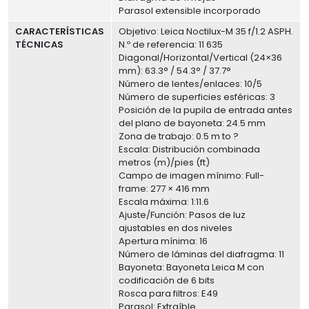
Parasol extensible incorporado
CARACTERÍSTICAS
Objetivo: Leica Noctilux-M 35 f/1.2 ASPH.
TÉCNICAS
N.º de referencia: 11 635
Diagonal/Horizontal/Vertical (24×36
mm): 63.3° / 54.3° / 37.7°
Número de lentes/enlaces: 10/5
Número de superficies esféricas: 3
Posición de la pupila de entrada antes
del plano de bayoneta: 24.5 mm
Zona de trabajo: 0.5 m to ?
Escala: Distribución combinada
metros (m)/pies (ft)
Campo de imagen mínimo: Full-
frame: 277 × 416 mm
Escala máxima: 1:11.6
Ajuste/Función: Pasos de luz
ajustables en dos niveles
Apertura mínima: 16
Número de láminas del diafragma: 11
Bayoneta: Bayoneta Leica M con
codificación de 6 bits
Rosca para filtros: E49
Parasol: Extraíble