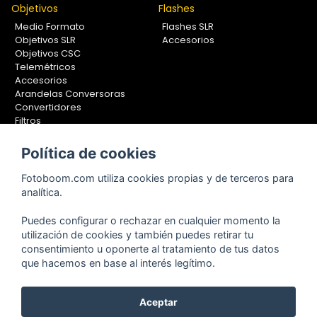
Objetivos
Flashes
Medio Formato
Flashes SLR
Objetivos SLR
Accesorios
Objetivos CSC
Telemétricos
Accesorios
Arandelas Conversoras
Convertidores
Filtros
Lentes Aproximación
Calibradores
Política de cookies
Soportes Fotografía
Fotoboom.com utiliza cookies propias y de terceros para
Monopiés
analítica.
Rótulas
Trípodes
Puedes configurar o rechazar en cualquier momento la
Kit Completos
utilización de cookies y también puedes retirar tu
Accesorios
consentimiento u oponerte al tratamiento de tus datos
que hacemos en base al interés legítimo.
Copyright © 2001-2024, Fotoboom, Fotonet, S.L. CIF. B-83430587
Aceptar
C/ San Romualdo Nº26 - 28037 Madrid - España