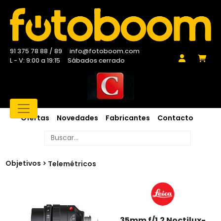
91 375 78 88 / 89
info@fotoboom.com
L - V: 9:00 a 19:15
Sábados cerrado
Ofertas
Novedades
Fabricantes
Contacto
Objetivos
Telemétricos
35mm f/1.2 Noctilux-