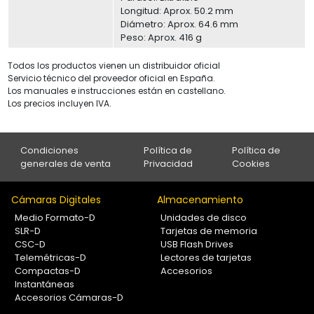
Longitud: Aprox. 50.2 mm
Diámetro: Aprox. 64.6 mm
Peso: Aprox. 416 g
Todos los productos vienen un distribuidor oficial
Servicio técnico del proveedor oficial en España.
Los manuales e instrucciones están en castellano.
Los precios incluyen IVA.
Condiciones
Política de
Política de
generales de venta
Privacidad
Cookies
Cámaras Digitales
Almacenamiento
Medio Formato-D
Unidades de disco
SLR-D
Tarjetas de memoria
CSC-D
USB Flash Drives
Telemétricas-D
Lectores de tarjetas
Compactas-D
Accesorios
Instantáneas
Accesorios Cámaras-D