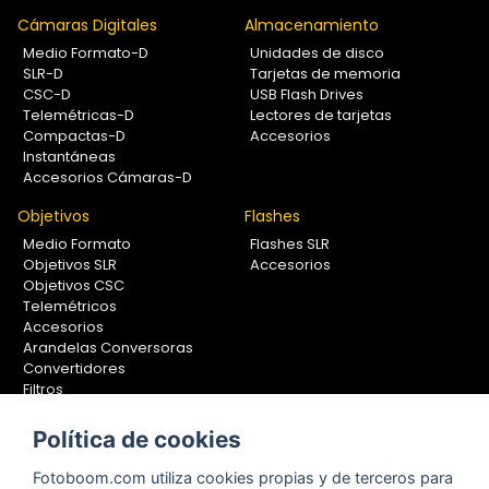
Cámaras Digitales
Almacenamiento
Medio Formato-D
Unidades de disco
SLR-D
Tarjetas de memoria
CSC-D
USB Flash Drives
Telemétricas-D
Lectores de tarjetas
Compactas-D
Accesorios
Instantáneas
Accesorios Cámaras-D
Objetivos
Flashes
Medio Formato
Flashes SLR
Objetivos SLR
Accesorios
Objetivos CSC
Telemétricos
Accesorios
Arandelas Conversoras
Convertidores
Filtros
Lentes Aproximación
Calibradores
Política de cookies
Soportes Fotografía
Fotoboom.com utiliza cookies propias y de terceros para