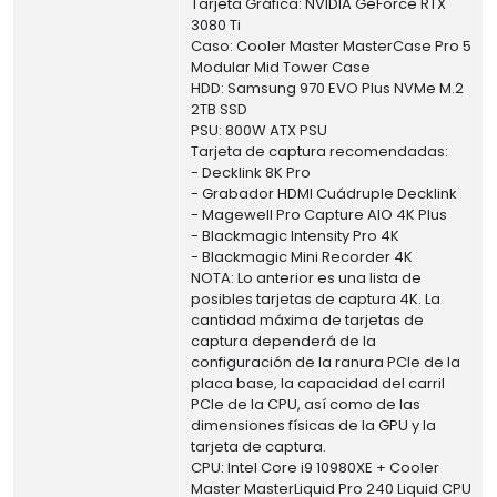
Tarjeta Gráfica: NVIDIA GeForce RTX
3080 Ti
Caso: Cooler Master MasterCase Pro 5
Modular Mid Tower Case
HDD: Samsung 970 EVO Plus NVMe M.2
2TB SSD
PSU: 800W ATX PSU
Tarjeta de captura recomendadas:
- Decklink 8K Pro
- Grabador HDMI Cuádruple Decklink
- Magewell Pro Capture AIO 4K Plus
- Blackmagic Intensity Pro 4K
- Blackmagic Mini Recorder 4K
NOTA: Lo anterior es una lista de
posibles tarjetas de captura 4K. La
cantidad máxima de tarjetas de
captura dependerá de la
configuración de la ranura PCIe de la
placa base, la capacidad del carril
PCIe de la CPU, así como de las
dimensiones físicas de la GPU y la
tarjeta de captura.
CPU: Intel Core i9 10980XE + Cooler
Master MasterLiquid Pro 240 Liquid CPU