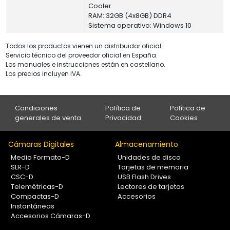
Cooler
RAM: 32GB (4x8GB) DDR4
Sistema operativo: Windows 10
Todos los productos vienen un distribuidor oficial
Servicio técnico del proveedor oficial en España.
Los manuales e instrucciones están en castellano.
Los precios incluyen IVA.
Condiciones
Política de
Política de
generales de venta
Privacidad
Cookies
Cámaras Digitales
Almacenamiento
Medio Formato-D
Unidades de disco
SLR-D
Tarjetas de memoria
CSC-D
USB Flash Drives
Telemétricas-D
Lectores de tarjetas
Compactas-D
Accesorios
Instantáneas
Accesorios Cámaras-D