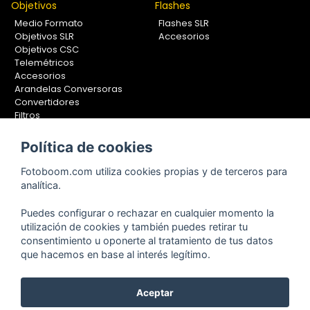
Objetivos
Flashes
Medio Formato
Flashes SLR
Objetivos SLR
Accesorios
Objetivos CSC
Telemétricos
Accesorios
Arandelas Conversoras
Convertidores
Filtros
Lentes Aproximación
Calibradores
Política de cookies
Soportes Fotografía
Fotoboom.com utiliza cookies propias y de terceros para
Monopiés
analítica.
Rótulas
Trípodes
Puedes configurar o rechazar en cualquier momento la
Kit Completos
utilización de cookies y también puedes retirar tu
Accesorios
consentimiento u oponerte al tratamiento de tus datos
que hacemos en base al interés legítimo.
Aceptar
Copyright © 2001-2024, Fotoboom, Fotonet, S.L. CIF. B-83430587
C/ San Romualdo Nº26 - 28037 Madrid - España