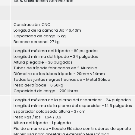
100% Satisfacción Garantizada
Construcción: CNC
Longitud de la cámara Jib ? 6.40m
Capacidad de carga 15 kg
Balance personal 27 kg
Longitud máxima del trípode - 60 pulgadas
Longitud mínima del trípode - 34 pulgadas
Altura plegable - 36 pulgadas
Tubos de trípode fabricados en ? Aluminio
Diámetro de los tubos trípode - 20mm y 14mm
Todas las juntas negras hechas de - Metal Sólido
Peso del trípode - 6.50kg
Capacidad de carga - 200 libras
Longitud máxima de la pierna del esparcidor - 24 pulgadas
Longitud mínima de la pierna del esparcidor - 14.5 pulgadas
Esparcidor colapsado altura - 37 cm
Peso kgs / lbs - 1,64 / 3,6
Altura del trípode - 1 pulgada
Pie de amarre de - flexible Elástico con tiradores de apriete
Manija lisa para apretar la extensión telescópica