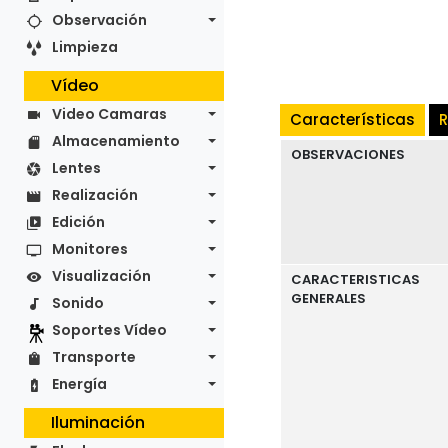
Observación
Limpieza
Vídeo
Video Camaras
Características
R
Almacenamiento
OBSERVACIONES
Lentes
Realización
Edición
Monitores
Visualización
CARACTERISTICAS
GENERALES
Sonido
Soportes Vídeo
Transporte
Energía
Iluminación