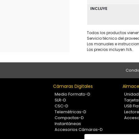
INCLUYE
Todos los productos vienen 
Servicio técnico del provee
Los manuales e instruccion
Los precios incluyen IVA.
Condic
Cámaras Digitales
Almace
Medio Formato-D
Unidad
SLR-D
Tarjet
CSC-D
USB Fla
Telemétricas-D
Lectore
Compactas-D
Acceso
Instantáneas
Accesorios Cámaras-D