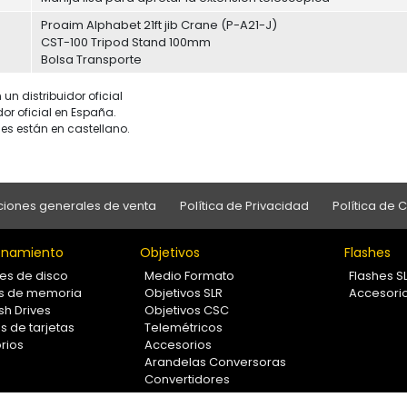
Proaim Alphabet 21ft jib Crane (P-A21-J)
CST-100 Tripod Stand 100mm
Bolsa Transporte
un distribuidor oficial
dor oficial en España.
es están en castellano.
iones generales de venta
Política de Privacidad
Política de 
namiento
Objetivos
Flashes
es de disco
Medio Formato
Flashes S
as de memoria
Objetivos SLR
Accesori
sh Drives
Objetivos CSC
s de tarjetas
Telemétricos
rios
Accesorios
Arandelas Conversoras
Convertidores
Filtros