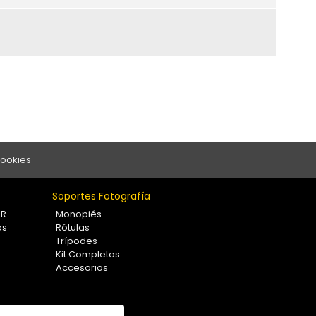
Cookies
Soportes Fotografía
LR
Monopiés
os
Rótulas
Trípodes
Kit Completos
Accesorios