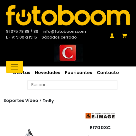
91 375 78 88 / 89
info@fotoboom.com
L - V: 9:00 a 19:15
Sábados cerrado
Ofertas
Novedades
Fabricantes
Contacto
Soportes Vídeo
Dolly
EI7003C