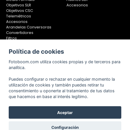
Objetivos SLR
Accesorios
Objetivos CSC
Telemétricos
Accesorios
Arandelas Conversoras
Convertidores
Filtros
Lentes Aproximación
Calibradores
Política de cookies
Soportes Fotografía
Fotoboom.com utiliza cookies propias y de terceros para
Monopiés
analítica.
Rótulas
Trípodes
Puedes configurar o rechazar en cualquier momento la
Kit Completos
utilización de cookies y también puedes retirar tu
Accesorios
consentimiento u oponerte al tratamiento de tus datos
que hacemos en base al interés legítimo.
Copyright © 2001-2024, Fotoboom, Fotonet, S.L. CIF. B-83430587
Aceptar
C/ San Romualdo Nº26 - 28037 Madrid - España
Teléfono de atención al cliente: 91 375 78 88 - 91 375 78 89 Fax: 91
Configuración
304 28 94. Cualquier comentario o sugerencia nos la puedes