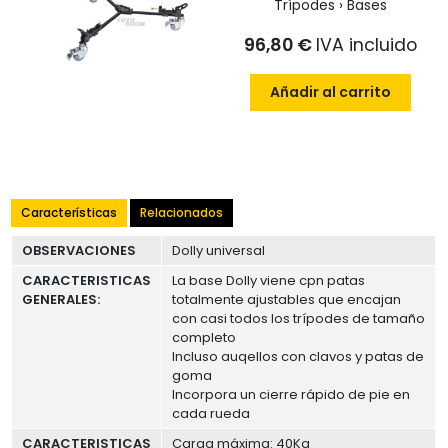
Trípodes › Bases
96,80 €
IVA incluido
Añadir al carrito
Características
Relacionados
OBSERVACIONES
Dolly universal
CARACTERISTICAS
La base Dolly viene cpn patas
GENERALES:
totalmente ajustables que encajan
con casi todos los trípodes de tamaño
completo
Incluso auqellos con clavos y patas de
goma
Incorpora un cierre rápido de pie en
cada rueda
CARACTERISTICAS
Carga máxima: 40Kg