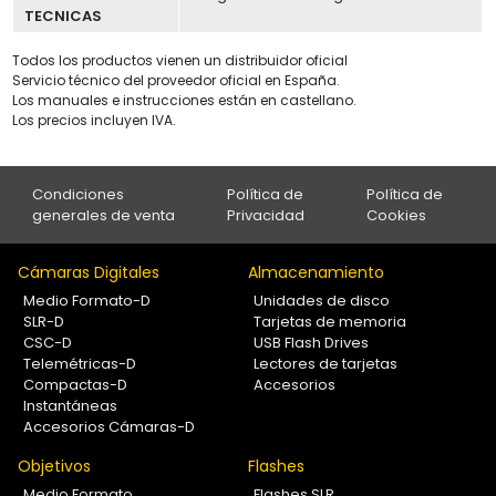
TECNICAS
Todos los productos vienen un distribuidor oficial
Servicio técnico del proveedor oficial en España.
Los manuales e instrucciones están en castellano.
Los precios incluyen IVA.
Condiciones
Política de
Política de
generales de venta
Privacidad
Cookies
Cámaras Digitales
Almacenamiento
Medio Formato-D
Unidades de disco
SLR-D
Tarjetas de memoria
CSC-D
USB Flash Drives
Telemétricas-D
Lectores de tarjetas
Compactas-D
Accesorios
Instantáneas
Accesorios Cámaras-D
Objetivos
Flashes
Medio Formato
Flashes SLR