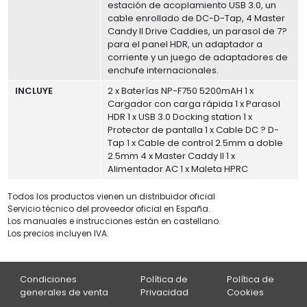
estación de acoplamiento USB 3.0, un
cable enrollado de DC-D-Tap, 4 Master
Candy II Drive Caddies, un parasol de 7?
para el panel HDR, un adaptador a
corriente y un juego de adaptadores de
enchufe internacionales.
INCLUYE
2 x Baterías NP-F750 5200mAH 1 x
Cargador con carga rápida 1 x Parasol
HDR 1 x USB 3.0 Docking station 1 x
Protector de pantalla 1 x Cable DC ? D-
Tap 1 x Cable de control 2.5mm a doble
2.5mm 4 x Master Caddy II 1 x
Alimentador AC 1 x Maleta HPRC
Todos los productos vienen un distribuidor oficial
Servicio técnico del proveedor oficial en España.
Los manuales e instrucciones están en castellano.
Los precios incluyen IVA.
Condiciones
Política de
Política de
generales de venta
Privacidad
Cookies