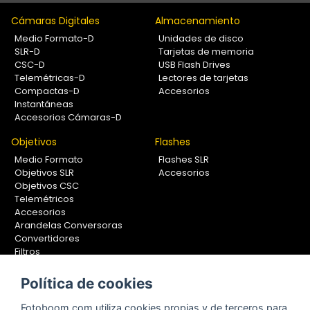
Cámaras Digitales
Almacenamiento
Medio Formato-D
Unidades de disco
SLR-D
Tarjetas de memoria
CSC-D
USB Flash Drives
Telemétricas-D
Lectores de tarjetas
Compactas-D
Accesorios
Instantáneas
Accesorios Cámaras-D
Objetivos
Flashes
Medio Formato
Flashes SLR
Objetivos SLR
Accesorios
Objetivos CSC
Telemétricos
Accesorios
Arandelas Conversoras
Convertidores
Filtros
Lentes Aproximación
Calibradores
Política de cookies
Soportes Fotografía
Fotoboom.com utiliza cookies propias y de terceros para