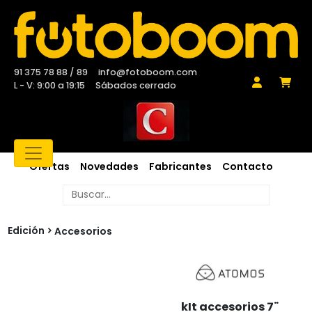
91 375 78 88 / 89
info@fotoboom.com
L - V: 9:00 a 19:15
Sábados cerrado
Ofertas
Novedades
Fabricantes
Contacto
Edición
Accesorios
kIt accesorios 7¨