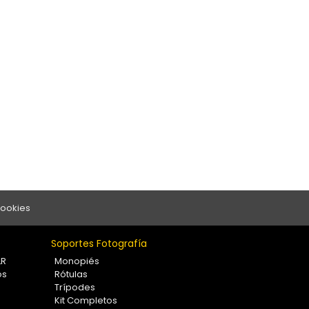
Cookies
Soportes Fotografía
LR
Monopiés
os
Rótulas
Trípodes
Kit Completos