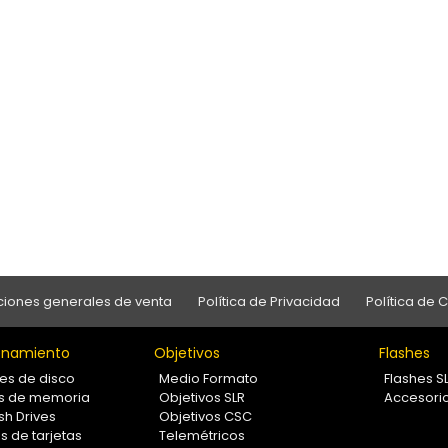
iones generales de venta
Política de Privacidad
Política de 
namiento
Objetivos
Flashes
es de disco
Medio Formato
Flashes S
as de memoria
Objetivos SLR
Accesori
sh Drives
Objetivos CSC
s de tarjetas
Telemétricos