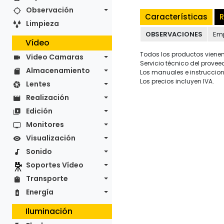
Observación
Características
R
Limpieza
OBSERVACIONES
Em
Vídeo
Todos los productos vienen 
Video Camaras
Servicio técnico del provee
Almacenamiento
Los manuales e instruccion
Los precios incluyen IVA.
Lentes
Realización
Edición
Monitores
Visualización
Sonido
Soportes Vídeo
Transporte
Energía
Iluminación