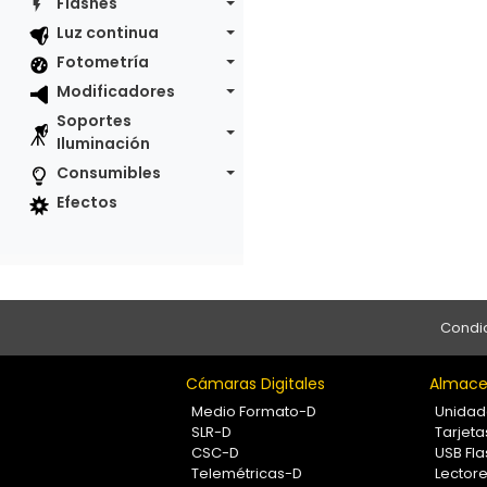
Flashes
Luz continua
Fotometría
Modificadores
Soportes
Iluminación
Consumibles
Efectos
Condic
Cámaras Digitales
Almace
Medio Formato-D
Unidad
SLR-D
Tarjet
CSC-D
USB Fla
Telemétricas-D
Lectore