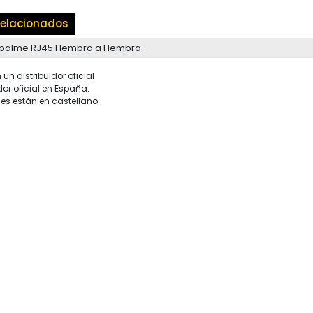
elacionados
palme RJ45 Hembra a Hembra
un distribuidor oficial
dor oficial en España.
es están en castellano.