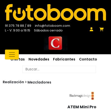
91 375 78 88 / 89
info@fotoboom.com
L - V: 9:00 a 19:15
Sábados cerrado
Ofertas
Novedades
Fabricantes
Contacto
Realización
Mezcladores
ATEM Mini Pro