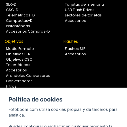
SLR-D
Tarjetas de memoria
CSC-D
USB Flash Drives
Telemétricas-D
Lectores de tarjetas
Compactas-D
Accesorios
Instantáneas
Accesorios Cámaras-D
Objetivos
Flashes
Medio Formato
Flashes SLR
Objetivos SLR
Accesorios
Objetivos CSC
Telemétricos
Accesorios
Arandelas Conversoras
Convertidores
Filtros
Lentes Aproximación
Calibradores
Política de cookies
Soportes Fotografía
Fotoboom.com utiliza cookies propias y de terceros para
Monopiés
analítica.
Rótulas
Trípodes
Puedes configurar o rechazar en cualquier momento la