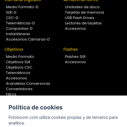
Medio Formato-D
Unidades de disco
SLR-D
Tarjetas de memoria
CSC-D
USB Flash Drives
Telemétricas-D
Lectores de tarjetas
Compactas-D
Accesorios
Instantáneas
Accesorios Cámaras-D
Objetivos
Flashes
Medio Formato
Flashes SLR
Objetivos SLR
Accesorios
Objetivos CSC
Telemétricos
Accesorios
Arandelas Conversoras
Convertidores
Filtros
Lentes Aproximación
Calibradores
Política de cookies
Soportes Fotografía
Fotoboom.com utiliza cookies propias y de terceros para
Monopiés
analítica.