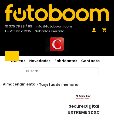
91 375 78 88 / 89
info@fotoboom.com
L - V: 9:00 a 19:15
Sábados cerrado
Ofertas
Novedades
Fabricantes
Contacto
Almacenamiento
Tarjetas de memoria
Secure Digital
EXTREME SDXC