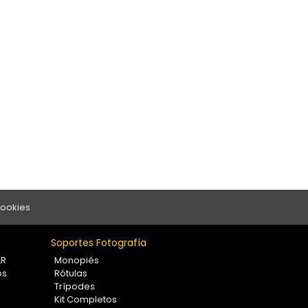
Cookies
Soportes Fotografía
LR
Monopiés
os
Rótulas
Trípodes
Kit Completos