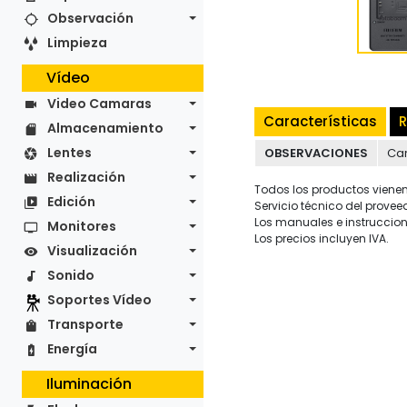
Observación
Limpieza
Vídeo
Video Camaras
Características
R
Almacenamiento
Lentes
OBSERVACIONES
Car
Realización
Todos los productos vienen 
Edición
Servicio técnico del provee
Los manuales e instruccion
Monitores
Los precios incluyen IVA.
Visualización
Sonido
Soportes Vídeo
Transporte
Energía
Iluminación