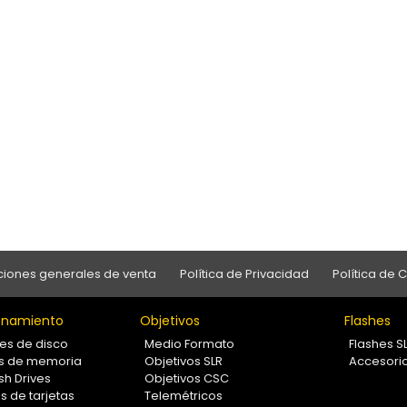
iones generales de venta
Política de Privacidad
Política de 
namiento
Objetivos
Flashes
es de disco
Medio Formato
Flashes S
as de memoria
Objetivos SLR
Accesori
sh Drives
Objetivos CSC
s de tarjetas
Telemétricos