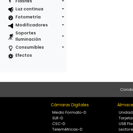
Flashes
Luz continua
Fotometría
Modificadores
Soportes
Iluminación
Consumibles
Efectos
Condic
Cámaras Digitales
Almace
Medio Formato-D
Unidad
SLR-D
Tarjet
CSC-D
USB Fla
Telemétricas-D
Lectore