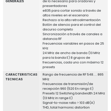
GENERALES
de lo necesario para oradores y
presentadores
e835 para cortar sonido a través de
altos niveles en el escenario
Rechazo a la alta retroalimentación
Botón de silencio para el control del
discurso completo
Sincronización a través de canales a
distancia RF
Frecuencias variables en pasos de 25
kHz
24 MHz de ancho de banda (13 MHz
para la banda E) 8 grupos de
frecuencias, cada uno con máximo 12
presets
CARACTERISTICAS
Rango de frecuencia de RF 548..... 865
TECNICAS
MHz
Frecuencias de transmisión/de
recepción 960 (520 En rango E)
Presets 12 Switching bandwidth 24 MHz
(13 MHz in range E)
Signal-to-noise ratio > 103 dB(A)
THD, total harmonic distortion