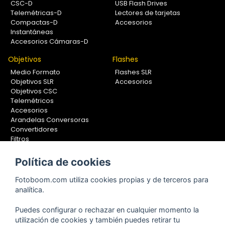
CSC-D
USB Flash Drives
Telemétricas-D
Lectores de tarjetas
Compactas-D
Accesorios
Instantáneas
Accesorios Cámaras-D
Objetivos
Flashes
Medio Formato
Flashes SLR
Objetivos SLR
Accesorios
Objetivos CSC
Telemétricos
Accesorios
Arandelas Conversoras
Convertidores
Filtros
Lentes Aproximación
Calibradores
Política de cookies
Soportes Fotografía
Fotoboom.com utiliza cookies propias y de terceros para
Monopiés
analítica.
Rótulas
Trípodes
Puedes configurar o rechazar en cualquier momento la
Kit Completos
utilización de cookies y también puedes retirar tu