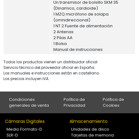
Un transmisor de bolsillo SKM 35
(Dinamico, cardioide)
1 MZQ micrófono de solapa
(omnidireccional)
1 NT 2 Fuente de alimentación
2 Antenas
2 Pilas AA
1 Bolsa
Manual de instrucciones
Todos los productos vienen un distribuidor oficial
Servicio técnico del proveedor oficial en España.
Los manuales e instrucciones están en castellano.
Los precios incluyen IVA.
Condiciones
Política de
Política de
generales de venta
Privacidad
Cookies
Cámaras Digitales
Almacenamiento
Medio Formato-D
Unidades de disco
SLR-D
Tarjetas de memoria