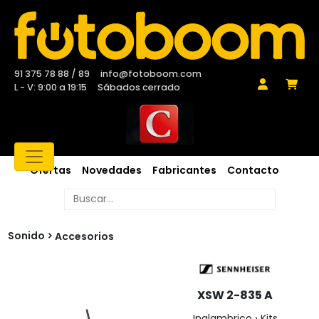
91 375 78 88 / 89
info@fotoboom.com
L - V: 9:00 a 19:15
Sábados cerrado
Ofertas
Novedades
Fabricantes
Contacto
Sonido
Accesorios
XSW 2-835 A
Inalambrico › Kits