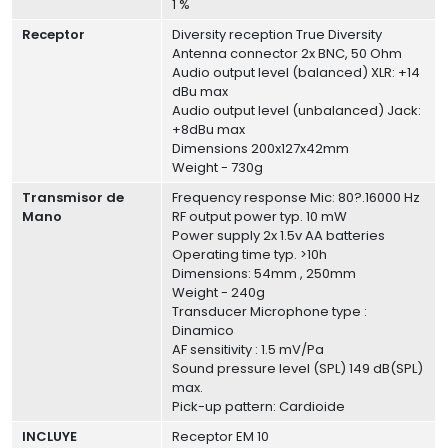
1 %
Receptor
Diversity reception True Diversity
Antenna connector 2x BNC, 50 Ohm
Audio output level (balanced) XLR: +14
dBu max
Audio output level (unbalanced) Jack:
+8dBu max
Dimensions 200x127x42mm
Weight - 730g
Transmisor de
Frequency response Mic: 80?.16000 Hz
Mano
RF output power typ. 10 mW
Power supply 2x 1.5v AA batteries
Operating time typ. >10h
Dimensions: 54mm , 250mm
Weight - 240g
Transducer Microphone type :
Dinamico
AF sensitivity : 1.5 mV/Pa
Sound pressure level (SPL) 149 dB(SPL)
max.
Pick-up pattern: Cardioide
INCLUYE
Receptor EM 10