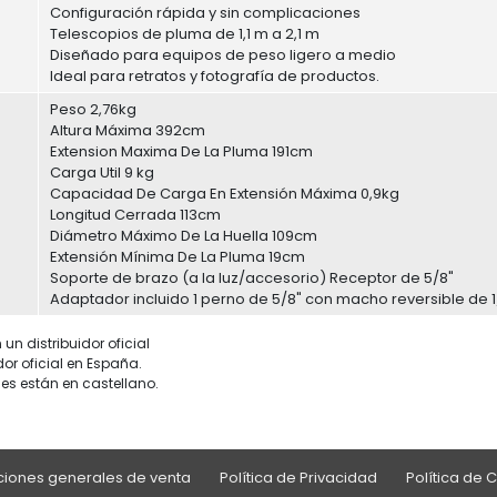
Configuración rápida y sin complicaciones
Telescopios de pluma de 1,1 m a 2,1 m
Diseñado para equipos de peso ligero a medio
Ideal para retratos y fotografía de productos.
Peso 2,76kg
Altura Máxima 392cm
Extension Maxima De La Pluma 191cm
Carga Util 9 kg
Capacidad De Carga En Extensión Máxima 0,9kg
Longitud Cerrada 113cm
Diámetro Máximo De La Huella 109cm
Extensión Mínima De La Pluma 19cm
Soporte de brazo (a la luz/accesorio) Receptor de 5/8"
Adaptador incluido 1 perno de 5/8" con macho reversible de 1
un distribuidor oficial
dor oficial en España.
es están en castellano.
iones generales de venta
Política de Privacidad
Política de 