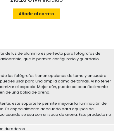
Añadir al carrito
te de luz de aluminio es perfecto para fotógrafos de
maniobrable, que le permite configurarlo y guardarlo
nde los fotógrafos tienen opciones de toma y encuadre
 que puedes usar para una amplia gama de tomas. Al no tener
ximizar el espacio. Mejor aún, puede colocar fácilmente
umen de una bolsa de arena.
stente, este soporte le permite mejorar la iluminación de
ión. Es especialmente adecuado para equipos de
azo cuando se usa con un saco de arena. Este producto no
ión duraderos