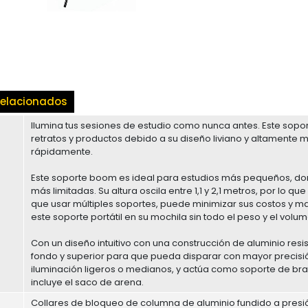
elacionados
Ilumina tus sesiones de estudio como nunca antes. Este sopor
retratos y productos debido a su diseño liviano y altamente 
rápidamente.
Este soporte boom es ideal para estudios más pequeños, do
más limitadas. Su altura oscila entre 1,1 y 2,1 metros, por lo
que usar múltiples soportes, puede minimizar sus costos y ma
este soporte portátil en su mochila sin todo el peso y el vol
Con un diseño intuitivo con una construcción de aluminio resi
fondo y superior para que pueda disparar con mayor precis
iluminación ligeros o medianos, y actúa como soporte de br
incluye el saco de arena.
Collares de bloqueo de columna de aluminio fundido a pres