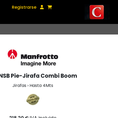
Registrarse
NSB Pie-Jirafa Combi Boom
Jirafas › Hasta 4Mts
218,20 €
IVA incluido