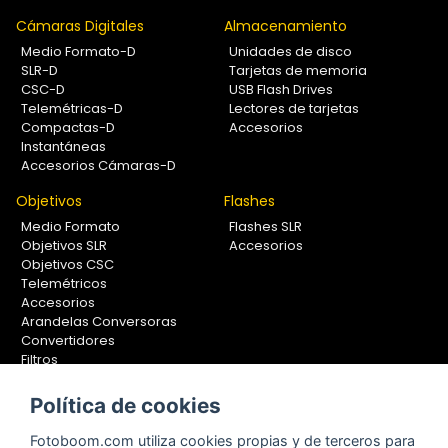
Cámaras Digitales
Almacenamiento
Medio Formato-D
Unidades de disco
SLR-D
Tarjetas de memoria
CSC-D
USB Flash Drives
Telemétricas-D
Lectores de tarjetas
Compactas-D
Accesorios
Instantáneas
Accesorios Cámaras-D
Objetivos
Flashes
Medio Formato
Flashes SLR
Objetivos SLR
Accesorios
Objetivos CSC
Telemétricos
Accesorios
Arandelas Conversoras
Convertidores
Filtros
Lentes Aproximación
Calibradores
Política de cookies
Soportes Fotografía
Fotoboom.com utiliza cookies propias y de terceros para