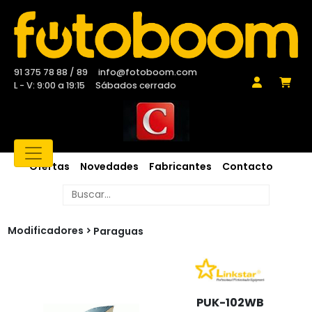
91 375 78 88 / 89
info@fotoboom.com
L - V: 9:00 a 19:15
Sábados cerrado
Ofertas
Novedades
Fabricantes
Contacto
Modificadores
Paraguas
PUK-102WB