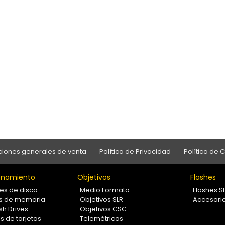
iones generales de venta
Política de Privacidad
Política de 
namiento
Objetivos
Flashes
es de disco
Medio Formato
Flashes S
as de memoria
Objetivos SLR
Accesori
sh Drives
Objetivos CSC
s de tarjetas
Telemétricos