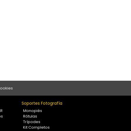
Cookies
Soportes Fotografía
LR
Monopiés
os
Rótulas
Trípodes
Kit Completos