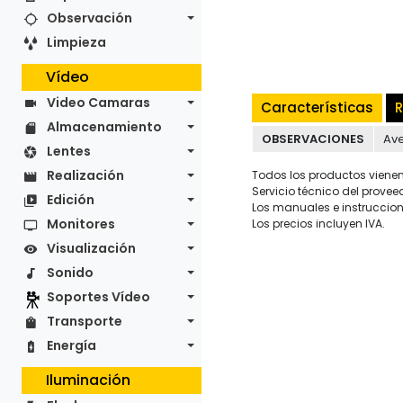
Observación
Limpieza
Vídeo
Video Camaras
Características
R
Almacenamiento
OBSERVACIONES
Ave
Lentes
Realización
Todos los productos vienen 
Servicio técnico del provee
Edición
Los manuales e instruccion
Monitores
Los precios incluyen IVA.
Visualización
Sonido
Soportes Vídeo
Transporte
Energía
Iluminación