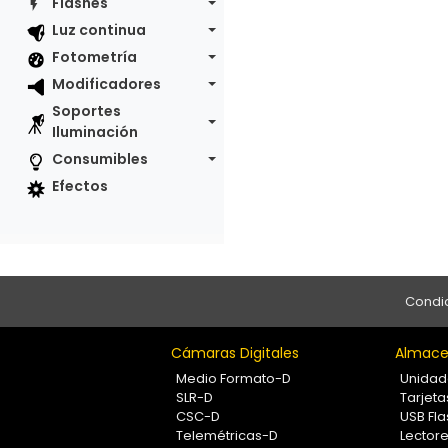
Flashes
Luz continua
Fotometría
Modificadores
Soportes
Iluminación
Consumibles
Efectos
Condic
Cámaras Digitales
Almace
Medio Formato-D
Unidad
SLR-D
Tarjet
CSC-D
USB Fla
Telemétricas-D
Lectore