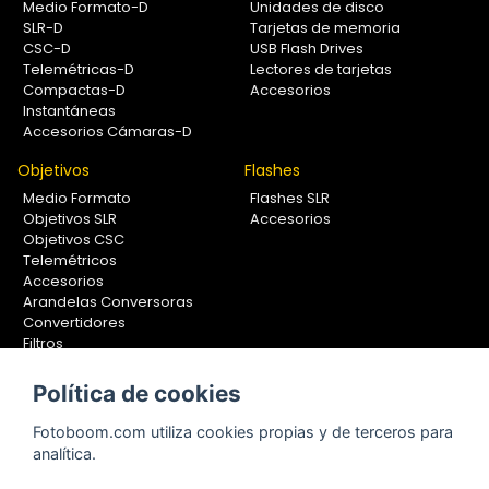
Medio Formato-D
Unidades de disco
SLR-D
Tarjetas de memoria
CSC-D
USB Flash Drives
Telemétricas-D
Lectores de tarjetas
Compactas-D
Accesorios
Instantáneas
Accesorios Cámaras-D
Objetivos
Flashes
Medio Formato
Flashes SLR
Objetivos SLR
Accesorios
Objetivos CSC
Telemétricos
Accesorios
Arandelas Conversoras
Convertidores
Filtros
Lentes Aproximación
Calibradores
Política de cookies
Soportes Fotografía
Fotoboom.com utiliza cookies propias y de terceros para
Monopiés
analítica.
Rótulas