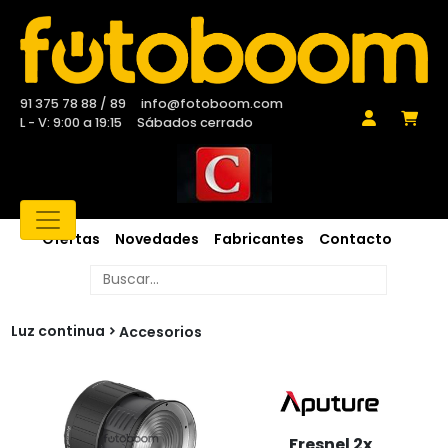
91 375 78 88 / 89
info@fotoboom.com
L - V: 9:00 a 19:15
Sábados cerrado
Ofertas
Novedades
Fabricantes
Contacto
Luz continua
Accesorios
Fresnel 2x