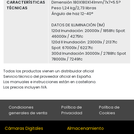
CARACTERÍSTICAS
Dimensión 180X180X141mm/7x7×5.5?
TÉCNICAS
Peso 1,24 kg/2,73 libras
Ángulo de haz 12-40°
DATOS DE ILUMINACIÓN (1M)
120d Inundación: 20000lx / 1858fc Spot:
46000lx / 4275fc
120d II Inundación: 23000lx / 2137fc
Spot: 67000lx / 6227fc
300d Inundación 30000lx / 2788fc Spot
78000lx / 7249fc
Todos los productos vienen un distribuidor oficial
Servicio técnico del proveedor oficial en España.
Los manuales e instrucciones están en castellano.
Los precios incluyen IVA.
Condiciones
Política de
Política de
generales de venta
Privacidad
Cookies
Cámaras Digitales
Almacenamiento