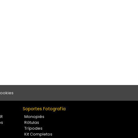
Cookies
Soportes Fotografía
LR
Monopiés
os
Rótulas
Trípodes
Kit Completos