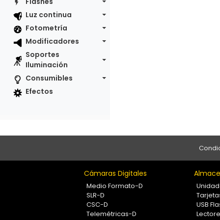
Flashes
Luz continua
Fotometría
Modificadores
Soportes
Iluminación
Consumibles
Efectos
Condic
Cámaras Digitales
Almace
Medio Formato-D
Unidad
SLR-D
Tarjet
CSC-D
USB Fla
Telemétricas-D
Lectore