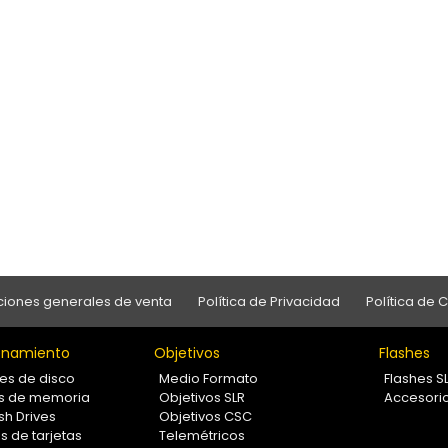
iones generales de venta
Política de Privacidad
Política de 
namiento
Objetivos
Flashes
es de disco
Medio Formato
Flashes S
as de memoria
Objetivos SLR
Accesori
sh Drives
Objetivos CSC
s de tarjetas
Telemétricos