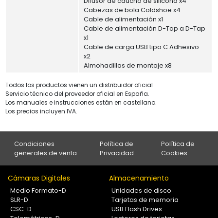
Difusor de caucho de silicona x4
Cabezas de bola Coldshoe x4
Cable de alimentación x1
Cable de alimentación D-Tap a D-Tap
x1
Cable de carga USB tipo C Adhesivo
x2
Almohadillas de montaje x8
Todos los productos vienen un distribuidor oficial
Servicio técnico del proveedor oficial en España.
Los manuales e instrucciones están en castellano.
Los precios incluyen IVA.
Condiciones
Política de
Política de
generales de venta
Privacidad
Cookies
Cámaras Digitales
Almacenamiento
Medio Formato-D
Unidades de disco
SLR-D
Tarjetas de memoria
CSC-D
USB Flash Drives