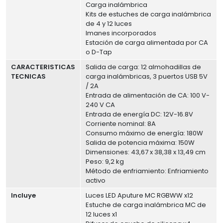
Carga inalámbrica
Kits de estuches de carga inalámbrica
de 4 y 12 luces
Imanes incorporados
Estación de carga alimentada por CA
o D-Tap
CARACTERISTICAS
Salida de carga: 12 almohadillas de
TECNICAS
carga inalámbricas, 3 puertos USB 5V
/ 2A
Entrada de alimentación de CA: 100 V-
240 V CA
Entrada de energía DC: 12V-16.8V
Corriente nominal: 8A
Consumo máximo de energía: 180W
Salida de potencia máxima: 150W
Dimensiones: 43,67 x 38,38 x 13,49 cm
Peso: 9,2 kg
Método de enfriamiento: Enfriamiento
activo
Incluye
Luces LED Aputure MC RGBWW x12
Estuche de carga inalámbrica MC de
12 luces x1