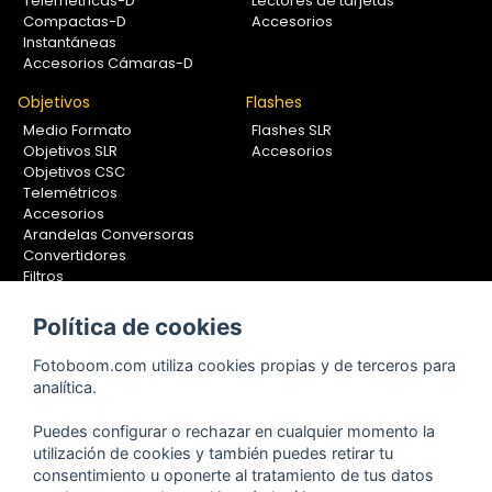
Telemétricas-D
Lectores de tarjetas
Compactas-D
Accesorios
Instantáneas
Accesorios Cámaras-D
Objetivos
Flashes
Medio Formato
Flashes SLR
Objetivos SLR
Accesorios
Objetivos CSC
Telemétricos
Accesorios
Arandelas Conversoras
Convertidores
Filtros
Lentes Aproximación
Calibradores
Política de cookies
Soportes Fotografía
Fotoboom.com utiliza cookies propias y de terceros para
Monopiés
analítica.
Rótulas
Trípodes
Puedes configurar o rechazar en cualquier momento la
Kit Completos
utilización de cookies y también puedes retirar tu
Accesorios
consentimiento u oponerte al tratamiento de tus datos