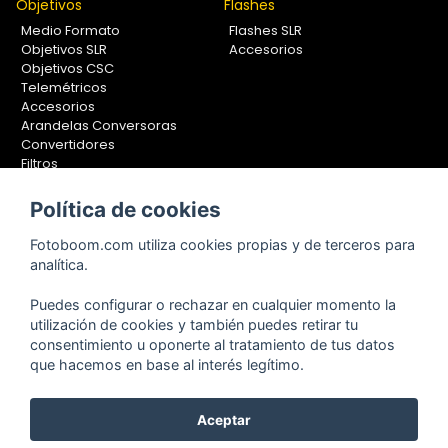
Objetivos
Flashes
Medio Formato
Flashes SLR
Objetivos SLR
Accesorios
Objetivos CSC
Telemétricos
Accesorios
Arandelas Conversoras
Convertidores
Filtros
Lentes Aproximación
Calibradores
Política de cookies
Soportes Fotografía
Fotoboom.com utiliza cookies propias y de terceros para
Monopiés
analítica.
Rótulas
Trípodes
Puedes configurar o rechazar en cualquier momento la
Kit Completos
utilización de cookies y también puedes retirar tu
Accesorios
consentimiento u oponerte al tratamiento de tus datos
que hacemos en base al interés legítimo.
Aceptar
Copyright © 2001-2024, Fotoboom, Fotonet, S.L. CIF. B-83430587
C/ San Romualdo Nº26 - 28037 Madrid - España