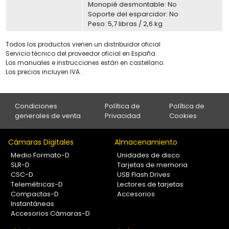
Monopié desmontable: No
Soporte del esparcidor: No
Peso: 5,7 libras / 2,6 kg
Todos los productos vienen un distribuidor oficial
Servicio técnico del proveedor oficial en España.
Los manuales e instrucciones están en castellano.
Los precios incluyen IVA.
Condiciones
Política de
Política de
generales de venta
Privacidad
Cookies
Cámaras Digitales
Almacenamiento
Medio Formato-D
Unidades de disco
SLR-D
Tarjetas de memoria
CSC-D
USB Flash Drives
Telemétricas-D
Lectores de tarjetas
Compactas-D
Accesorios
Instantáneas
Accesorios Cámaras-D