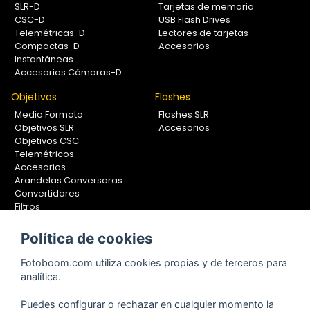
SLR-D
Tarjetas de memoria
CSC-D
USB Flash Drives
Telemétricas-D
Lectores de tarjetas
Compactas-D
Accesorios
Instantáneas
Accesorios Cámaras-D
Objetivos
Flashes
Medio Formato
Flashes SLR
Objetivos SLR
Accesorios
Objetivos CSC
Telemétricos
Accesorios
Arandelas Conversoras
Convertidores
Filtros
Lentes Aproximación
Calibradores
Política de cookies
Soportes Fotografía
Fotoboom.com utiliza cookies propias y de terceros para
Monopiés
analítica.
Rótulas
Trípodes
Puedes configurar o rechazar en cualquier momento la