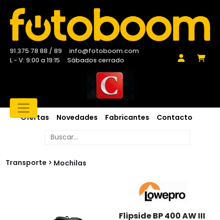
91 375 78 88 / 89
info@fotoboom.com
L - V: 9:00 a 19:15
Sábados cerrado
Ofertas
Novedades
Fabricantes
Contacto
Transporte
Mochilas
Flipside BP 400 AW III