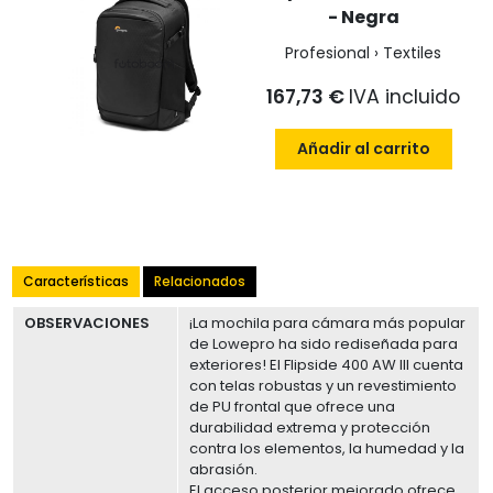
- Negra
Profesional › Textiles
167,73 €
IVA incluido
Añadir al carrito
Características
Relacionados
OBSERVACIONES
¡La mochila para cámara más popular
de Lowepro ha sido rediseñada para
exteriores! El Flipside 400 AW III cuenta
con telas robustas y un revestimiento
de PU frontal que ofrece una
durabilidad extrema y protección
contra los elementos, la humedad y la
abrasión.
El acceso posterior mejorado ofrece