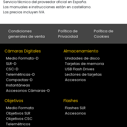
Servicio técnico del proveedor oficial en España.
Los manuales e instrucciones están en castellano.
Los precios incluyen IVA.
Condiciones
Política de
Política de
generales de venta
Privacidad
Cookies
Cámaras Digitales
Almacenamiento
Medio Formato-D
Unidades de disco
SLR-D
Tarjetas de memoria
CSC-D
USB Flash Drives
Telemétricas-D
Lectores de tarjetas
Compactas-D
Accesorios
Instantáneas
Accesorios Cámaras-D
Objetivos
Flashes
Medio Formato
Flashes SLR
Objetivos SLR
Accesorios
Objetivos CSC
Telemétricos