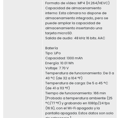
Formato de vídeo: MP4 (H.264/HEVC)
Capacidad de almacenamiento
interno: Esta cámara no dispone de
almacenamiento integrado, pero se
puede ampliar la capacidad de
almacenamiento insertando una
tarjeta microSD.
Salida de audio: 48 kHz 16 bits; AAC
Batería
Tipo: LiPo
Capacidad: 1300 mAh
Energía: 10.01 Wh
Voltaje: 7.70 V
Temperatura de funcionamiento: De 0 a
40 °C (de 32 a 104 °F)
Temperatura de carga: De 5 a 45 °C
(de 41 a 113 °F)
Tiempo de funcionamiento: 166 min
[Probado a temperatura ambiente (25
°C/77 °F) y grabando en 1080p/24 fps
(16:9), con el Wi-Fi apagado y la
pantalla apagada. Estos datos son solo