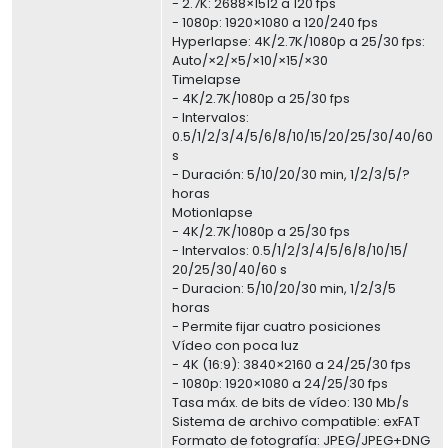
- 2.7K: 2688×1512 a 120 fps
- 1080p: 1920×1080 a 120/240 fps
Hyperlapse: 4K/2.7K/1080p a 25/30 fps:
Auto/×2/×5/×10/×15/×30
Timelapse
- 4K/2.7K/1080p a 25/30 fps
- Intervalos:
0.5/1/2/3/4/5/6/8/10/15/20/25/30/40/60
s
- Duración: 5/10/20/30 min, 1/2/3/5/?
horas
Motionlapse
- 4K/2.7K/1080p a 25/30 fps
- Intervalos: 0.5/1/2/3/4/5/6/8/10/15/
20/25/30/40/60 s
- Duracion: 5/10/20/30 min, 1/2/3/5
horas
- Permite fijar cuatro posiciones
Vídeo con poca luz
- 4K (16:9): 3840×2160 a 24/25/30 fps
- 1080p: 1920×1080 a 24/25/30 fps
Tasa máx. de bits de vídeo: 130 Mb/s
Sistema de archivo compatible: exFAT
Formato de fotografía: JPEG/JPEG+DNG