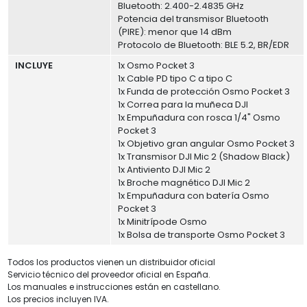
Bluetooth: 2.400-2.4835 GHz
Potencia del transmisor Bluetooth
(PIRE): menor que 14 dBm
Protocolo de Bluetooth: BLE 5.2, BR/EDR
INCLUYE
1x Osmo Pocket 3
1x Cable PD tipo C a tipo C
1x Funda de protección Osmo Pocket 3
1x Correa para la muñeca DJI
1x Empuñadura con rosca 1/4" Osmo
Pocket 3
1x Objetivo gran angular Osmo Pocket 3
1x Transmisor DJI Mic 2 (Shadow Black)
1x Antiviento DJI Mic 2
1x Broche magnético DJI Mic 2
1x Empuñadura con batería Osmo
Pocket 3
1x Minitrípode Osmo
1x Bolsa de transporte Osmo Pocket 3
Todos los productos vienen un distribuidor oficial
Servicio técnico del proveedor oficial en España.
Los manuales e instrucciones están en castellano.
Los precios incluyen IVA.