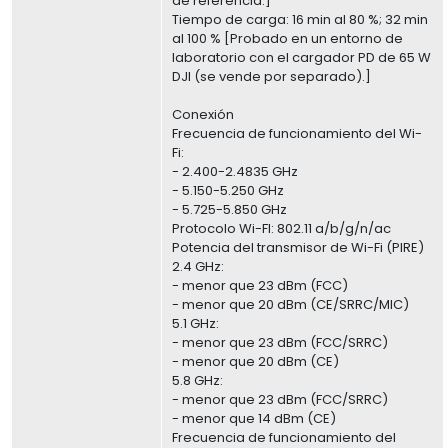
de referencia.]
Tiempo de carga: 16 min al 80 %; 32 min
al 100 % [Probado en un entorno de
laboratorio con el cargador PD de 65 W
DJI (se vende por separado).]
Conexión
Frecuencia de funcionamiento del Wi-
Fi:
- 2.400-2.4835 GHz
- 5.150-5.250 GHz
- 5.725-5.850 GHz
Protocolo Wi-FI: 802.11 a/b/g/n/ac
Potencia del transmisor de Wi-Fi (PIRE)
2.4 GHz:
- menor que 23 dBm (FCC)
- menor que 20 dBm (CE/SRRC/MIC)
5.1 GHz:
- menor que 23 dBm (FCC/SRRC)
- menor que 20 dBm (CE)
5.8 GHz:
- menor que 23 dBm (FCC/SRRC)
- menor que 14 dBm (CE)
Frecuencia de funcionamiento del