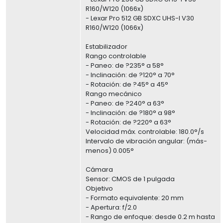
R160/W120 (1066x)
- Lexar Pro 512 GB SDXC UHS-I V30
R160/W120 (1066x)
Estabilizador
Rango controlable
- Paneo: de ?235° a 58°
- Inclinación: de ?120° a 70°
- Rotación: de ?45° a 45°
Rango mecánico
- Paneo: de ?240° a 63°
- Inclinación: de ?180° a 98°
- Rotación: de ?220° a 63°
Velocidad máx. controlable: 180.0°/s
Intervalo de vibración angular: (más-
menos) 0.005°
Cámara
Sensor: CMOS de 1 pulgada
Objetivo
- Formato equivalente: 20 mm
- Apertura: f/2.0
- Rango de enfoque: desde 0.2 m hasta