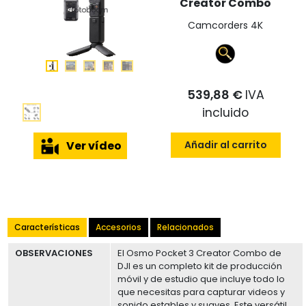
Creator Combo
Camcorders 4K
539,88 €
IVA
incluido
Añadir al carrito
Ver vídeo
Características
Accesorios
Relacionados
OBSERVACIONES
El Osmo Pocket 3 Creator Combo de
DJI es un completo kit de producción
móvil y de estudio que incluye todo lo
que necesitas para capturar videos y
sonido estables y suaves. Este versátil