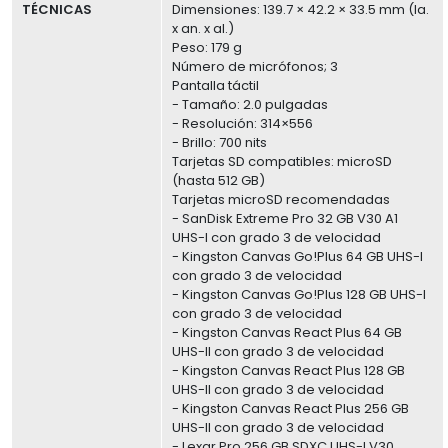
TÉCNICAS
Dimensiones: 139.7 × 42.2 × 33.5 mm (la.
x an. x al.)
Peso: 179 g
Número de micrófonos; 3
Pantalla táctil
- Tamaño: 2.0 pulgadas
- Resolución: 314×556
- Brillo: 700 nits
Tarjetas SD compatibles: microSD
(hasta 512 GB)
Tarjetas microSD recomendadas
- SanDisk Extreme Pro 32 GB V30 A1
UHS-I con grado 3 de velocidad
- Kingston Canvas Go!Plus 64 GB UHS-I
con grado 3 de velocidad
- Kingston Canvas Go!Plus 128 GB UHS-I
con grado 3 de velocidad
- Kingston Canvas React Plus 64 GB
UHS-II con grado 3 de velocidad
- Kingston Canvas React Plus 128 GB
UHS-II con grado 3 de velocidad
- Kingston Canvas React Plus 256 GB
UHS-II con grado 3 de velocidad
- Lexar Pro 256 GB SDXC UHS-I V30