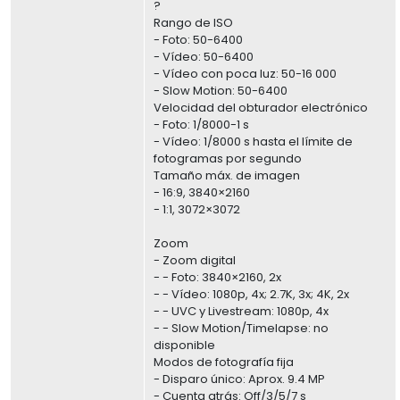
?
Rango de ISO
- Foto: 50-6400
- Vídeo: 50-6400
- Vídeo con poca luz: 50-16 000
- Slow Motion: 50-6400
Velocidad del obturador electrónico
- Foto: 1/8000-1 s
- Vídeo: 1/8000 s hasta el límite de
fotogramas por segundo
Tamaño máx. de imagen
- 16:9, 3840×2160
- 1:1, 3072×3072
Zoom
- Zoom digital
- - Foto: 3840×2160, 2x
- - Vídeo: 1080p, 4x; 2.7K, 3x; 4K, 2x
- - UVC y Livestream: 1080p, 4x
- - Slow Motion/Timelapse: no
disponible
Modos de fotografía fija
- Disparo único: Aprox. 9.4 MP
- Cuenta atrás: Off/3/5/7 s