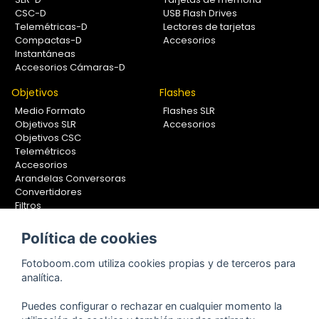
CSC-D
USB Flash Drives
Telemétricas-D
Lectores de tarjetas
Compactas-D
Accesorios
Instantáneas
Accesorios Cámaras-D
Objetivos
Flashes
Medio Formato
Flashes SLR
Objetivos SLR
Accesorios
Objetivos CSC
Telemétricos
Accesorios
Arandelas Conversoras
Convertidores
Filtros
Lentes Aproximación
Calibradores
Política de cookies
Soportes Fotografía
Fotoboom.com utiliza cookies propias y de terceros para
Monopiés
analítica.
Rótulas
Trípodes
Puedes configurar o rechazar en cualquier momento la
Kit Completos