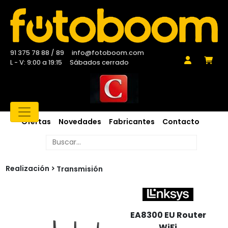
91 375 78 88 / 89
info@fotoboom.com
L - V: 9:00 a 19:15
Sábados cerrado
Ofertas
Novedades
Fabricantes
Contacto
Realización
Transmisión
EA8300 EU Router
WiFi