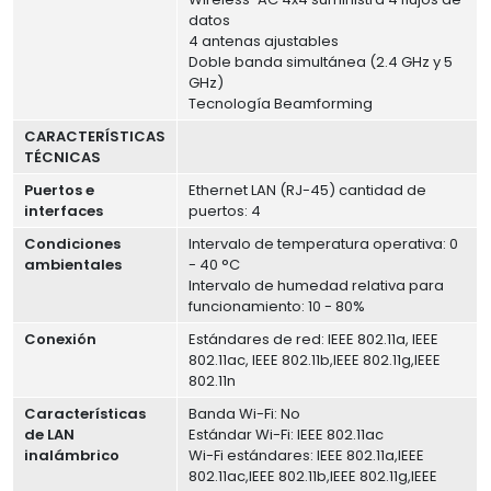
datos
4 antenas ajustables
Doble banda simultánea (2.4 GHz y 5
GHz)
Tecnología Beamforming
CARACTERÍSTICAS
TÉCNICAS
Puertos e
Ethernet LAN (RJ-45) cantidad de
interfaces
puertos: 4
Condiciones
Intervalo de temperatura operativa: 0
ambientales
- 40 °C
Intervalo de humedad relativa para
funcionamiento: 10 - 80%
Conexión
Estándares de red: IEEE 802.11a, IEEE
802.11ac, IEEE 802.11b,IEEE 802.11g,IEEE
802.11n
Características
Banda Wi-Fi: No
de LAN
Estándar Wi-Fi: IEEE 802.11ac
inalámbrico
Wi-Fi estándares: IEEE 802.11a,IEEE
802.11ac,IEEE 802.11b,IEEE 802.11g,IEEE