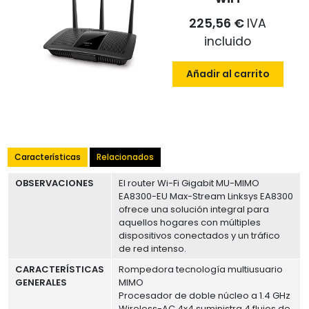
225,56 €
IVA
incluido
Añadir al carrito
Características
Relacionados
OBSERVACIONES
El router Wi-Fi Gigabit MU-MIMO
EA8300-EU Max-Stream Linksys EA8300
ofrece una solución integral para
aquellos hogares con múltiples
dispositivos conectados y un tráfico
de red intenso.
CARACTERÍSTICAS
Rompedora tecnología multiusuario
GENERALES
MIMO
Procesador de doble núcleo a 1.4 GHz
Wireless-AC 4x4 suministra 4 flujos de