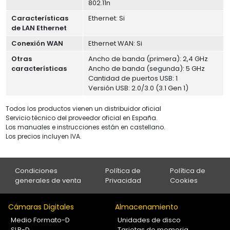
802.11n
Características
Ethernet: Si
de LAN Ethernet
Conexión WAN
Ethernet WAN: Si
Otras
Ancho de banda (primera): 2,4 GHz
características
Ancho de banda (segunda): 5 GHz
Cantidad de puertos USB: 1
Versión USB: 2.0/3.0 (3.1 Gen 1)
Todos los productos vienen un distribuidor oficial
Servicio técnico del proveedor oficial en España.
Los manuales e instrucciones están en castellano.
Los precios incluyen IVA.
Condiciones
Política de
Política de
generales de venta
Privacidad
Cookies
Cámaras Digitales
Almacenamiento
Medio Formato-D
Unidades de disco
SLR-D
Tarjetas de memoria