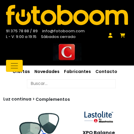
91 375 78 88 / 89
info@fotoboom.com
L - V: 9:00 a 19:15
Sábados cerrado
Ofertas
Novedades
Fabricantes
Contacto
Luz continua
Complementos
XPO Balance