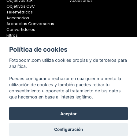
Objetivos SLR
Accesorios
Objetivos CSC
Telemétricos
Accesorios
Arandelas Conversoras
Convertidores
Filtros
Lentes Aproximación
Calibradores
Política de cookies
Soportes Fotografía
Fotoboom.com utiliza cookies propias y de terceros para
Monopiés
analítica.
Rótulas
Trípodes
Puedes configurar o rechazar en cualquier momento la
Kit Completos
utilización de cookies y también puedes retirar tu
Accesorios
consentimiento u oponerte al tratamiento de tus datos
que hacemos en base al interés legítimo.
Aceptar
Copyright © 2001-2024, Fotoboom, Fotonet, S.L. CIF. B-83430587
C/ San Romualdo Nº26 - 28037 Madrid - España
Teléfono de atención al cliente: 91 375 78 88 - 91 375 78 89 Fax: 91
Configuración
304 28 94. Cualquier comentario o sugerencia nos la puedes