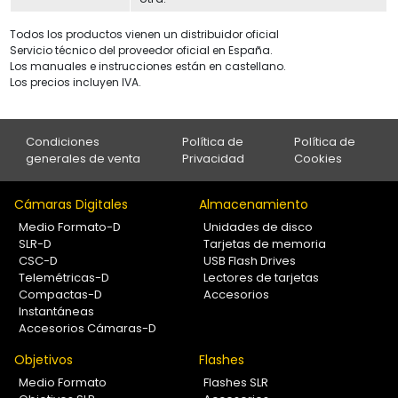
Todos los productos vienen un distribuidor oficial
Servicio técnico del proveedor oficial en España.
Los manuales e instrucciones están en castellano.
Los precios incluyen IVA.
Condiciones
Política de
Política de
generales de venta
Privacidad
Cookies
Cámaras Digitales
Almacenamiento
Medio Formato-D
Unidades de disco
SLR-D
Tarjetas de memoria
CSC-D
USB Flash Drives
Telemétricas-D
Lectores de tarjetas
Compactas-D
Accesorios
Instantáneas
Accesorios Cámaras-D
Objetivos
Flashes
Medio Formato
Flashes SLR