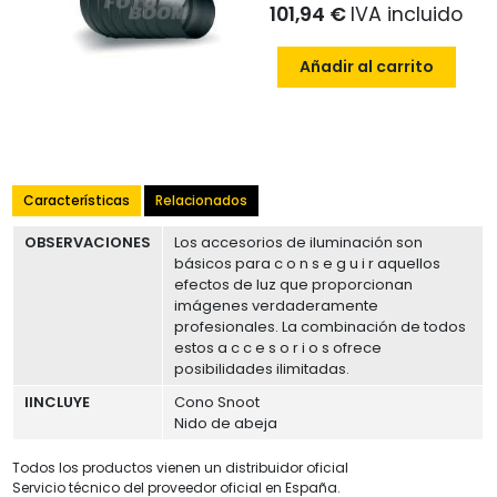
101,94 €
IVA incluido
Añadir al carrito
Características
Relacionados
OBSERVACIONES
Los accesorios de iluminación son
básicos para c o n s e g u i r aquellos
efectos de luz que proporcionan
imágenes verdaderamente
profesionales. La combinación de todos
estos a c c e s o r i o s ofrece
posibilidades ilimitadas.
IINCLUYE
Cono Snoot
Nido de abeja
Todos los productos vienen un distribuidor oficial
Servicio técnico del proveedor oficial en España.