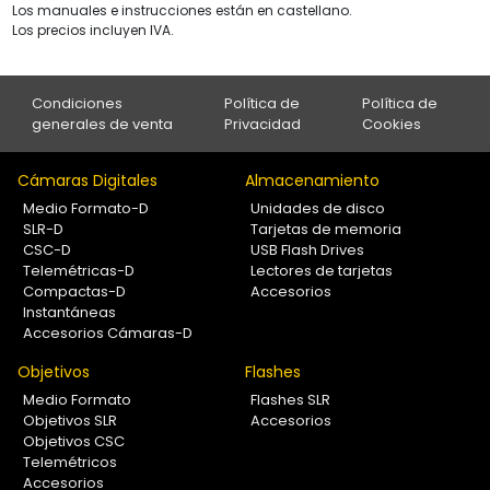
Los manuales e instrucciones están en castellano.
Los precios incluyen IVA.
Condiciones
Política de
Política de
generales de venta
Privacidad
Cookies
Cámaras Digitales
Almacenamiento
Medio Formato-D
Unidades de disco
SLR-D
Tarjetas de memoria
CSC-D
USB Flash Drives
Telemétricas-D
Lectores de tarjetas
Compactas-D
Accesorios
Instantáneas
Accesorios Cámaras-D
Objetivos
Flashes
Medio Formato
Flashes SLR
Objetivos SLR
Accesorios
Objetivos CSC
Telemétricos
Accesorios