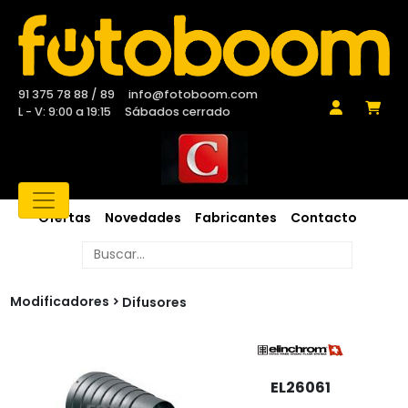
91 375 78 88 / 89
info@fotoboom.com
L - V: 9:00 a 19:15
Sábados cerrado
Ofertas
Novedades
Fabricantes
Contacto
Modificadores
Difusores
EL26061