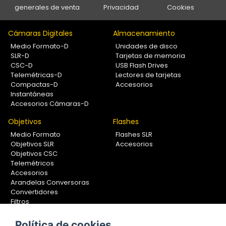
generales de venta
Privacidad
Cookies
Cámaras Digitales
Almacenamiento
Medio Formato-D
Unidades de disco
SLR-D
Tarjetas de memoria
CSC-D
USB Flash Drives
Telemétricas-D
Lectores de tarjetas
Compactas-D
Accesorios
Instantáneas
Accesorios Cámaras-D
Objetivos
Flashes
Medio Formato
Flashes SLR
Objetivos SLR
Accesorios
Objetivos CSC
Telemétricos
Accesorios
Arandelas Conversoras
Convertidores
Filtros
Lentes Aproximación
Calibradores
Política de cookies