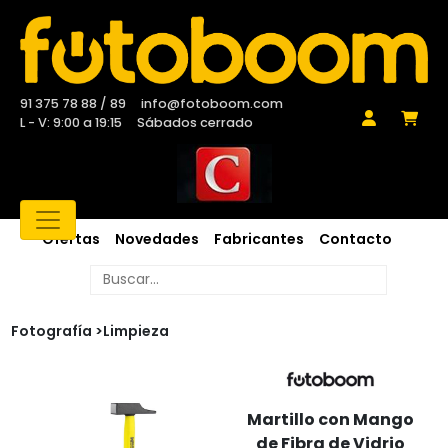
91 375 78 88 / 89
info@fotoboom.com
L - V: 9:00 a 19:15
Sábados cerrado
Ofertas
Novedades
Fabricantes
Contacto
Fotografía >
Limpieza
Martillo con Mango
de Fibra de Vidrio