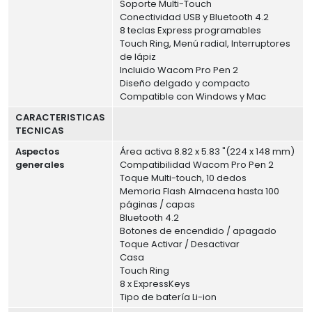
Soporte Multi-Touch
Conectividad USB y Bluetooth 4.2
8 teclas Express programables
Touch Ring, Menú radial, Interruptores
de lápiz
Incluido Wacom Pro Pen 2
Diseño delgado y compacto
Compatible con Windows y Mac
CARACTERISTICAS
TECNICAS
Aspectos
Área activa 8.82 x 5.83 "(224 x 148 mm)
generales
Compatibilidad Wacom Pro Pen 2
Toque Multi-touch, 10 dedos
Memoria Flash Almacena hasta 100
páginas / capas
Bluetooth 4.2
Botones de encendido / apagado
Toque Activar / Desactivar
Casa
Touch Ring
8 x ExpressKeys
Tipo de batería Li-ion