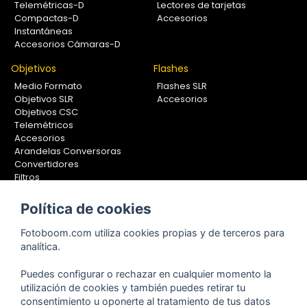
Telemétricas-D
Lectores de tarjetas
Compactas-D
Accesorios
Instantáneas
Accesorios Cámaras-D
Objetivos
Flashes
Medio Formato
Flashes SLR
Objetivos SLR
Accesorios
Objetivos CSC
Telemétricos
Accesorios
Arandelas Conversoras
Convertidores
Filtros
Lentes Aproximación
Calibradores
Política de cookies
Soportes Fotografía
Fotoboom.com utiliza cookies propias y de terceros para
Monopiés
analítica.
Rótulas
Trípodes
Puedes configurar o rechazar en cualquier momento la
Kit Completos
utilización de cookies y también puedes retirar tu
Accesorios
consentimiento u oponerte al tratamiento de tus datos