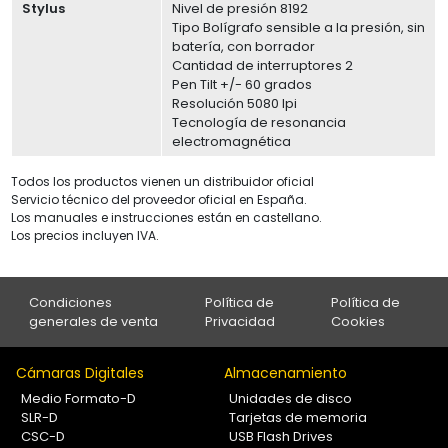
Stylus
Nivel de presión 8192
Tipo Bolígrafo sensible a la presión, sin
batería, con borrador
Cantidad de interruptores 2
Pen Tilt +/- 60 grados
Resolución 5080 lpi
Tecnología de resonancia
electromagnética
Todos los productos vienen un distribuidor oficial
Servicio técnico del proveedor oficial en España.
Los manuales e instrucciones están en castellano.
Los precios incluyen IVA.
Condiciones
Política de
Política de
generales de venta
Privacidad
Cookies
Cámaras Digitales
Almacenamiento
Medio Formato-D
Unidades de disco
SLR-D
Tarjetas de memoria
CSC-D
USB Flash Drives