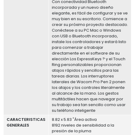
Con conectividad Bluetooth
incorporada y un nuevo diseño
elegante, es fácil de configurar y se ve
muy bien en su escritorio. Comience a
crear su próximo proyecto destacado.
Conéctese a su PC Mac o Windows
con USB o Bluetooth incorporado,
instale los controladores y estará listo
para comenzar a trabajar
directamente en el software de su
elección Los ExpressKeys ? y el Touch
Ring personalizables proporcionan
atajos rápidos y sencillos para las
tareas diarias. Los interruptores
laterales de Wacom Pro Pen 2 ponen
los atajos y los controles literalmente
al alcance de la mano. Los gestos
multitáctiles hacen que navegar por
su trabajo sea tan sencillo como usar
su teléfono inteligente
CARACTERISTICAS
8.82 x 5.83 "Área activa
GENERALES
8192 niveles de sensibilidad a la
presión de la pluma