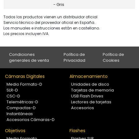
- Gris
Todos los productos vienen un distribuidor oficial
Servicio técnico del proveedor oficial en España.
Los manuales e instrucciones están en castellano.
Los precios incluyen IVA.
Condiciones
Política de
Política de
generales de venta
Privacidad
Cookies
Cámaras Digitales
Almacenamiento
Medio Formato-D
Unidades de disco
SLR-D
Tarjetas de memoria
CSC-D
USB Flash Drives
Telemétricas-D
Lectores de tarjetas
Compactas-D
Accesorios
Instantáneas
Accesorios Cámaras-D
Objetivos
Flashes
Medio Formato
Flashes SLR