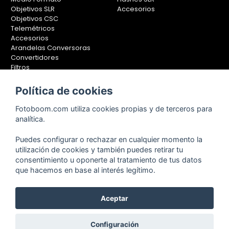
Objetivos SLR
Accesorios
Objetivos CSC
Telemétricos
Accesorios
Arandelas Conversoras
Convertidores
Filtros
Lentes Aproximación
Calibradores
Política de cookies
Soportes Fotografía
Fotoboom.com utiliza cookies propias y de terceros para
Monopiés
analítica.
Rótulas
Trípodes
Puedes configurar o rechazar en cualquier momento la
Kit Completos
utilización de cookies y también puedes retirar tu
Accesorios
consentimiento u oponerte al tratamiento de tus datos
que hacemos en base al interés legítimo.
Aceptar
Copyright © 2001-2024, Fotoboom, Fotonet, S.L. CIF. B-83430587
C/ San Romualdo Nº26 - 28037 Madrid - España
Teléfono de atención al cliente: 91 375 78 88 - 91 375 78 89 Fax: 91
Configuración
304 28 94. Cualquier comentario o sugerencia nos la puedes