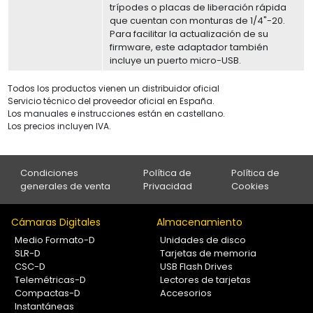
trípodes o placas de liberación rápida
que cuentan con monturas de 1/4"-20.
Para facilitar la actualización de su
firmware, este adaptador también
incluye un puerto micro-USB.
Todos los productos vienen un distribuidor oficial
Servicio técnico del proveedor oficial en España.
Los manuales e instrucciones están en castellano.
Los precios incluyen IVA.
Condiciones
Política de
Política de
generales de venta
Privacidad
Cookies
Cámaras Digitales
Almacenamiento
Medio Formato-D
Unidades de disco
SLR-D
Tarjetas de memoria
CSC-D
USB Flash Drives
Telemétricas-D
Lectores de tarjetas
Compactas-D
Accesorios
Instantáneas