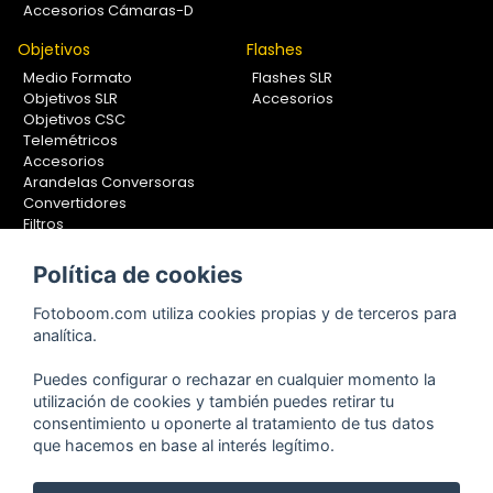
Accesorios Cámaras-D
Objetivos
Flashes
Medio Formato
Flashes SLR
Objetivos SLR
Accesorios
Objetivos CSC
Telemétricos
Accesorios
Arandelas Conversoras
Convertidores
Filtros
Lentes Aproximación
Calibradores
Política de cookies
Soportes Fotografía
Fotoboom.com utiliza cookies propias y de terceros para
Monopiés
analítica.
Rótulas
Trípodes
Puedes configurar o rechazar en cualquier momento la
Kit Completos
utilización de cookies y también puedes retirar tu
Accesorios
consentimiento u oponerte al tratamiento de tus datos
que hacemos en base al interés legítimo.