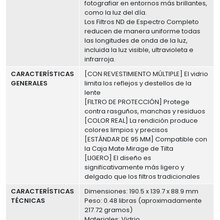
fotografiar en entornos más brillantes,
como la luz del día.
Los Filtros ND de Espectro Completo
reducen de manera uniforme todas
las longitudes de onda de la luz,
incluida la luz visible, ultravioleta e
infrarroja.
CARACTERÍSTICAS
[CON REVESTIMIENTO MÚLTIPLE] El vidrio
GENERALES
limita los reflejos y destellos de la
lente
[FILTRO DE PROTECCIÓN] Protege
contra rasguños, manchas y residuos
[COLOR REAL] La rendición produce
colores limpios y precisos
[ESTÁNDAR DE 95 MM] Compatible con
la Caja Mate Mirage de Tilta
[LIGERO] El diseño es
significativamente más ligero y
delgado que los filtros tradicionales
CARACTERÍSTICAS
Dimensiones: 190.5 x 139.7 x 88.9 mm
TÉCNICAS
Peso: 0.48 libras (aproximadamente
217.72 gramos)
Materiales: Vidrio