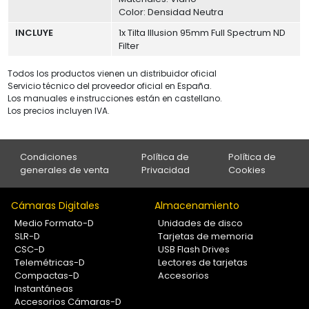
Color: Densidad Neutra
INCLUYE
1x Tilta Illusion 95mm Full Spectrum ND
Filter
Todos los productos vienen un distribuidor oficial
Servicio técnico del proveedor oficial en España.
Los manuales e instrucciones están en castellano.
Los precios incluyen IVA.
Condiciones
Política de
Política de
generales de venta
Privacidad
Cookies
Cámaras Digitales
Almacenamiento
Medio Formato-D
Unidades de disco
SLR-D
Tarjetas de memoria
CSC-D
USB Flash Drives
Telemétricas-D
Lectores de tarjetas
Compactas-D
Accesorios
Instantáneas
Accesorios Cámaras-D