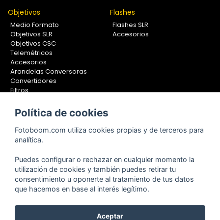
Objetivos
Flashes
Medio Formato
Flashes SLR
Objetivos SLR
Accesorios
Objetivos CSC
Telemétricos
Accesorios
Arandelas Conversoras
Convertidores
Filtros
Lentes Aproximación
Calibradores
Política de cookies
Soportes Fotografía
Fotoboom.com utiliza cookies propias y de terceros para
Monopiés
analítica.
Rótulas
Trípodes
Puedes configurar o rechazar en cualquier momento la
Kit Completos
utilización de cookies y también puedes retirar tu
Accesorios
consentimiento u oponerte al tratamiento de tus datos
que hacemos en base al interés legítimo.
Aceptar
Copyright © 2001-2024, Fotoboom, Fotonet, S.L. CIF. B-83430587