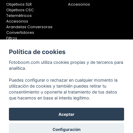
Objetivos SLR
Accesorios
Objetivos CSC
Telemétricos
Accesorios
Arandelas Conversoras
Convertidores
Filtros
Lentes Aproximación
Calibradores
Política de cookies
Soportes Fotografía
Fotoboom.com utiliza cookies propias y de terceros para
Monopiés
analítica.
Rótulas
Trípodes
Puedes configurar o rechazar en cualquier momento la
Kit Completos
utilización de cookies y también puedes retirar tu
Accesorios
consentimiento u oponerte al tratamiento de tus datos
que hacemos en base al interés legítimo.
Aceptar
Copyright © 2001-2024, Fotoboom, Fotonet, S.L. CIF. B-83430587
C/ San Romualdo Nº26 - 28037 Madrid - España
Teléfono de atención al cliente: 91 375 78 88 - 91 375 78 89 Fax: 91
Configuración
304 28 94. Cualquier comentario o sugerencia nos la puedes