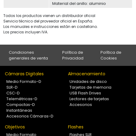
Material del anillo: aluminio
Todos los productos vienen un distribuidor oficial
Servicio técnico del proveedor oficial en España.
Los manuales e instrucciones están en castellano.
Los precios incluyen IVA.
Condiciones
Política de
Política de
generales de venta
Privacidad
Cookies
Cámaras Digitales
Almacenamiento
Medio Formato-D
Unidades de disco
SLR-D
Tarjetas de memoria
CSC-D
USB Flash Drives
Telemétricas-D
Lectores de tarjetas
Compactas-D
Accesorios
Instantáneas
Accesorios Cámaras-D
Objetivos
Flashes
Medio Formato
Flashes SLR