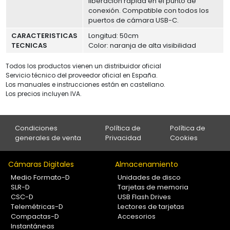
liberación rápida en el punto de
conexión. Compatible con todos los
puertos de cámara USB-C.
CARACTERISTICAS
Longitud: 50cm
TECNICAS
Color: naranja de alta visibilidad
Todos los productos vienen un distribuidor oficial
Servicio técnico del proveedor oficial en España.
Los manuales e instrucciones están en castellano.
Los precios incluyen IVA.
Condiciones
Política de
Política de
generales de venta
Privacidad
Cookies
Cámaras Digitales
Almacenamiento
Medio Formato-D
Unidades de disco
SLR-D
Tarjetas de memoria
CSC-D
USB Flash Drives
Telemétricas-D
Lectores de tarjetas
Compactas-D
Accesorios
Instantáneas