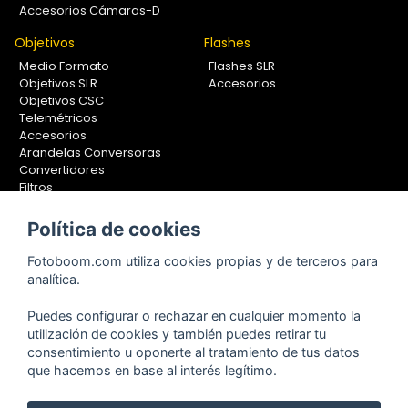
Accesorios Cámaras-D
Objetivos
Flashes
Medio Formato
Flashes SLR
Objetivos SLR
Accesorios
Objetivos CSC
Telemétricos
Accesorios
Arandelas Conversoras
Convertidores
Filtros
Lentes Aproximación
Calibradores
Política de cookies
Soportes Fotografía
Fotoboom.com utiliza cookies propias y de terceros para
Monopiés
analítica.
Rótulas
Trípodes
Puedes configurar o rechazar en cualquier momento la
Kit Completos
utilización de cookies y también puedes retirar tu
Accesorios
consentimiento u oponerte al tratamiento de tus datos
que hacemos en base al interés legítimo.