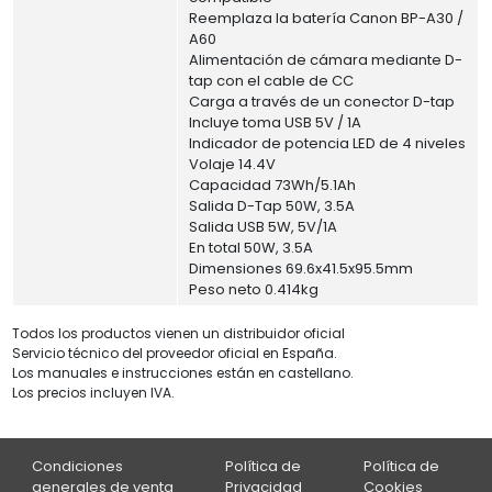
Reemplaza la batería Canon BP-A30 /
A60
Alimentación de cámara mediante D-
tap con el cable de CC
Carga a través de un conector D-tap
Incluye toma USB 5V / 1A
Indicador de potencia LED de 4 niveles
Volaje 14.4V
Capacidad 73Wh/5.1Ah
Salida D-Tap 50W, 3.5A
Salida USB 5W, 5V/1A
En total 50W, 3.5A
Dimensiones 69.6x41.5x95.5mm
Peso neto 0.414kg
Todos los productos vienen un distribuidor oficial
Servicio técnico del proveedor oficial en España.
Los manuales e instrucciones están en castellano.
Los precios incluyen IVA.
Condiciones
Política de
Política de
generales de venta
Privacidad
Cookies