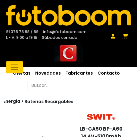
91 375 78 88 / 89
info@fotoboom.com
L - V: 9:00 a 19:15
Sábados cerrado
Ofertas
Novedades
Fabricantes
Contacto
Energía
Baterías Recargables
LB-CA50 BP-A60
14.4V-5100mAh