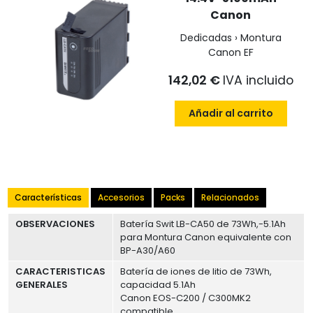
Canon
Dedicadas › Montura
Canon EF
142,02 €
IVA incluido
Añadir al carrito
Características
Accesorios
Packs
Relacionados
OBSERVACIONES
Batería Swit LB-CA50 de 73Wh,-5.1Ah
para Montura Canon equivalente con
BP-A30/A60
CARACTERISTICAS
Batería de iones de litio de 73Wh,
GENERALES
capacidad 5.1Ah
Canon EOS-C200 / C300MK2
compatible