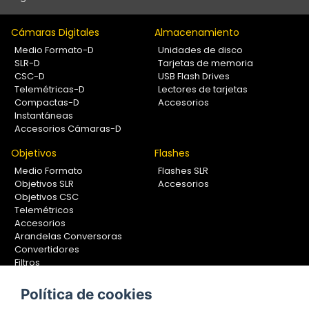
Cámaras Digitales
Almacenamiento
Medio Formato-D
Unidades de disco
SLR-D
Tarjetas de memoria
CSC-D
USB Flash Drives
Telemétricas-D
Lectores de tarjetas
Compactas-D
Accesorios
Instantáneas
Accesorios Cámaras-D
Objetivos
Flashes
Medio Formato
Flashes SLR
Objetivos SLR
Accesorios
Objetivos CSC
Telemétricos
Accesorios
Arandelas Conversoras
Convertidores
Filtros
Lentes Aproximación
Calibradores
Política de cookies