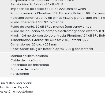
Sensibilidad (a 1 kHz): -36 dB ±3 dB
Impedancia de salida (a 1 kHz): 220 Ohmios ±20%
Rango dinámico: Phantom: 107 dB o más, Batería: 98 dB o más
Relación señal-ruido: 77 dB o más (IEC179 ponderada en A, 1 kH
Ruido inherente: 17 dB SPL o menos
Ruido de viento: 50 dB SPL o menos (con paravientos)
Ruido de inducción de campo electromagnético externo: 0 d
Nivel máximo del sonido de entrada: Phantom: 124 dB SPL, Bater
Alimentación: Externa: de 40 a 52 VDC, Batería: 1,5 V
Dimensiones: 20 dia. x 268 mm
Peso: Aprox. 185 g sin batería Aprox. 208 g con batería
Manual de instrucciones
Cable de micrófono
Separador de micrófono
Soporte de micrófono
Paravientos
un distribuidor oficial
dor oficial en España.
es están en castellano.