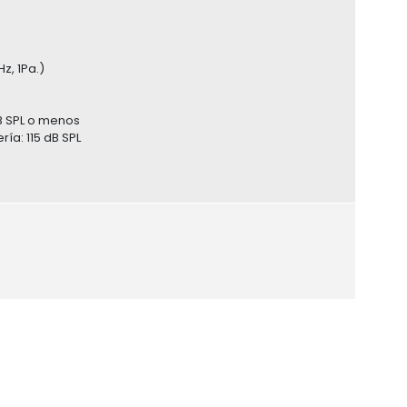
z, 1Pa.)
B SPL o menos
ía: 115 dB SPL