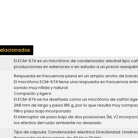
elacionados
El ECM-674 es un micrófono de condensador electret tipo ca
producciones en exteriores o en estudio a un precio asequibl
Respuesta en frecuencia plana en un amplio ancho de band
El micrófono ECM-674 tiene una respuesta en frecuencia entr
sonido muy nítida y natural
Compacto y ligero
El ECM-674 se ha diseñado como un micrófono de cañón lige
268 mm de largo y pesa 185 g, por lo que resulta muy compa
Filtro paso bajo incorporado
El interruptor de paso bajo de dos posiciones (M, V) incorpo
los efectos del ruido ambiente no deseado.
Tipo de cápsula: Condensador electrico Directividad: Unidir
Respuesta en frecuencia: de 40 Hz a 20 kHz