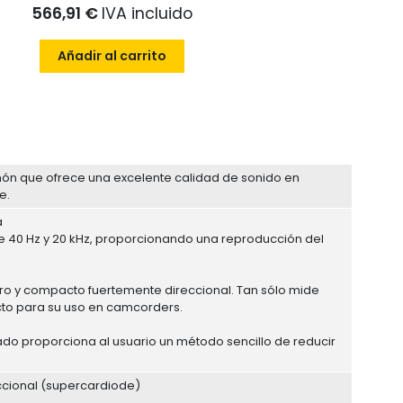
566,91 €
IVA incluido
Añadir al carrito
ñón que ofrece una excelente calidad de sonido en
e.
a
e 40 Hz y 20 kHz, proporcionando una reproducción del
ro y compacto fuertemente direccional. Tan sólo mide
cto para su uso en camcorders.
rado proporciona al usuario un método sencillo de reducir
eccional (supercardiode)