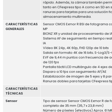
rápido. Además, la cámara también perm
tanto en CFexpress tipo A como en SD en 
ranuras para tarjetas para una solución fi
almacenamiento multimedia.
CARACTERÍSTICAS
Sensor CMOS Exmor R BSI de fotograma c
GENERALES
MP
BIONZ XR y unidad de procesamiento de I
Sistema AF de seguimiento en tiempo rea
IA
Vídeo 8K 24p, 4K 60p, FHD 120p de 10 bits
Salida sin formato 4K de 16 bits; S-Log3/S
EVF de 9,44 m puntos con frecuencia de a
de 120 fps
Pantalla táctil LCD multiángulo de 4 ejes de
Disparo a 10 fps con seguimiento AF/AE
Estabilización de imagen de 5 ejes y 8 pa
Ranuras dobles para tarjetas CFexpress t
CARACTERÍSTICAS
TÉCNICAS
Sensor
Tipo de sensor Sensor CMOS Exmor R de 
completo de 35 mm (35,7 x 23,8 mm)
Número de píxeles (efectivos) Aprox. 61 M