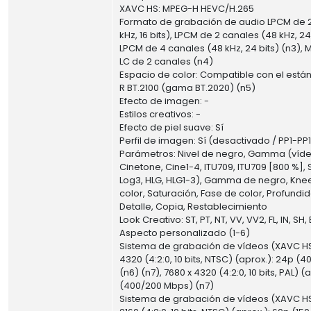
XAVC HS: MPEG-H HEVC/H.265
Formato de grabación de audio LPCM de 
kHz, 16 bits), LPCM de 2 canales (48 kHz, 24 
LPCM de 4 canales (48 kHz, 24 bits) (n3)
LC de 2 canales (n4)
Espacio de color: Compatible con el están
R BT.2100 (gama BT.2020) (n5)
Efecto de imagen: -
Estilos creativos: -
Efecto de piel suave: Sí
Perfil de imagen: Sí (desactivado / PP1-PP1
Parámetros: Nivel de negro, Gamma (vídeo
Cinetone, Cine1-4, ITU709, ITU709 [800 %], 
Log3, HLG, HLG1-3), Gamma de negro, Kne
color, Saturación, Fase de color, Profundi
Detalle, Copia, Restablecimiento
Look Creativo: ST, PT, NT, VV, VV2, FL, IN, SH,
Aspecto personalizado (1-6)
Sistema de grabación de vídeos (XAVC HS
4320 (4:2:0, 10 bits, NTSC) (aprox.): 24p 
(n6) (n7), 7680 x 4320 (4:2:0, 10 bits, PAL) (
(400/200 Mbps) (n7)
Sistema de grabación de vídeos (XAVC HS