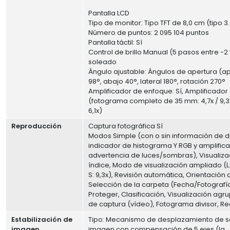
Pantalla LCD
Tipo de monitor: Tipo TFT de 8,0 cm (tipo 3
Número de puntos: 2 095 104 puntos
Pantalla táctil: Sí
Control de brillo Manual (5 pasos entre -2
soleado
Ángulo ajustable: Ángulos de apertura (apr
98°, abajo 40°, lateral 180°, rotación 270°
Amplificador de enfoque: Sí, Amplificado
(fotograma completo de 35 mm: 4,7x / 9,3x,
6,1x)
Reproducción
Captura fotográfica Sí
Modos Simple (con o sin información de d
indicador de histograma Y RGB y amplifica
advertencia de luces/sombras), Visualiza
índice, Modo de visualización ampliado (L: 1
S: 9,3x), Revisión automática, Orientación
Selección de la carpeta (Fecha/Fotografí
Proteger, Clasificación, Visualización ag
de captura (vídeo), Fotograma divisor, Re
Estabilización de
Tipo: Mecanismo de desplazamiento de s
imagen
imagen con compensación de 5 ejes (la