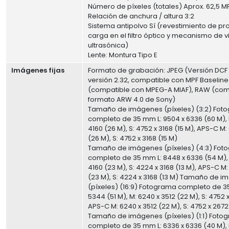
Número de píxeles (totales) Aprox. 62,5 M
Relación de anchura / altura 3:2
Sistema antipolvo Sí (revestimiento de pr
carga en el filtro óptico y mecanismo de v
ultrasónica)
Lente: Montura Tipo E
Imágenes fijas
Formato de grabación: JPEG (Versión DCF 2.
versión 2.32, compatible con MPF Baseline)
(compatible con MPEG-A MIAF), RAW (com
formato ARW 4.0 de Sony)
Tamaño de imágenes (píxeles) (3:2) Fot
completo de 35 mm L: 9504 x 6336 (60 M), 
4160 (26 M), S: 4752 x 3168 (15 M), APS-C M:
(26 M), S: 4752 x 3168 (15 M)
Tamaño de imágenes (píxeles) (4:3) Fot
completo de 35 mm L: 8448 x 6336 (54 M), 
4160 (23 M), S: 4224 x 3168 (13 M), APS-C M:
(23 M), S: 4224 x 3168 (13 M) Tamaño de 
(píxeles) (16:9) Fotograma completo de 3
5344 (51 M), M: 6240 x 3512 (22 M), S: 4752 x
APS-C M: 6240 x 3512 (22 M), S: 4752 x 2672
Tamaño de imágenes (píxeles) (1:1) Foto
completo de 35 mm L: 6336 x 6336 (40 M), 