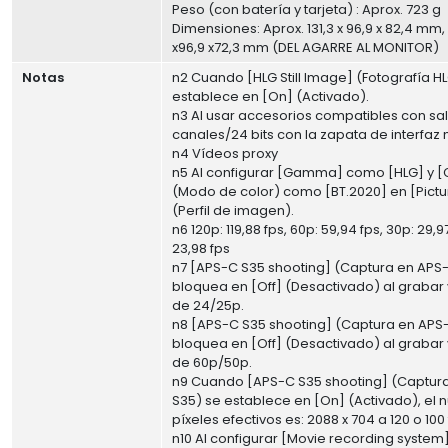
Peso (con batería y tarjeta) : Aprox. 723 g
Dimensiones: Aprox. 131,3 x 96,9 x 82,4 mm, 
x96,9 x72,3 mm (DEL AGARRE AL MONITOR)
Notas
n2 Cuando [HLG Still Image] (Fotografía H
establece en [On] (Activado).
n3 Al usar accesorios compatibles con sa
canales/24 bits con la zapata de interfaz m
n4 Vídeos proxy
n5 Al configurar [Gamma] como [HLG] y 
(Modo de color) como [BT.2020] en [Pictur
(Perfil de imagen).
n6 120p: 119,88 fps, 60p: 59,94 fps, 30p: 29,9
23,98 fps
n7 [APS-C S35 shooting] (Captura en APS
bloquea en [Off] (Desactivado) al grabar
de 24/25p.
n8 [APS-C S35 shooting] (Captura en APS
bloquea en [Off] (Desactivado) al grabar
de 60p/50p.
n9 Cuando [APS-C S35 shooting] (Captur
S35) se establece en [On] (Activado), el
píxeles efectivos es: 2088 x 704 a 120 o 100 
n10 Al configurar [Movie recording system