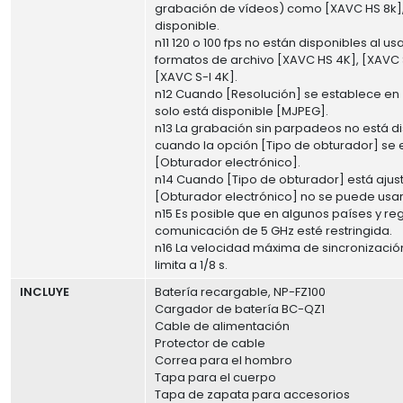
grabación de vídeos) como [XAVC HS 8k]
disponible.
n11 120 o 100 fps no están disponibles al usa
formatos de archivo [XAVC HS 4K], [XAVC 
[XAVC S-I 4K].
n12 Cuando [Resolución] se establece en
solo está disponible [MJPEG].
n13 La grabación sin parpadeos no está d
cuando la opción [Tipo de obturador] se 
[Obturador electrónico].
n14 Cuando [Tipo de obturador] está ajus
[Obturador electrónico] no se puede usar 
n15 Es posible que en algunos países y re
comunicación de 5 GHz esté restringida.
n16 La velocidad máxima de sincronización
limita a 1/8 s.
INCLUYE
Batería recargable, NP-FZ100
Cargador de batería BC-QZ1
Cable de alimentación
Protector de cable
Correa para el hombro
Tapa para el cuerpo
Tapa de zapata para accesorios