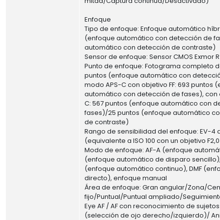
mitad/Captura continua/Desactivado)
Enfoque
Tipo de enfoque: Enfoque automático híbr
(enfoque automático con detección de f
automático con detección de contraste)
Sensor de enfoque: Sensor CMOS Exmor R
Punto de enfoque: Fotograma completo d
puntos (enfoque automático con detecció
modo APS-C con objetivo FF: 693 puntos 
automático con detección de fases), con 
C: 567 puntos (enfoque automático con d
fases)/25 puntos (enfoque automático c
de contraste)
Rango de sensibilidad del enfoque: EV-4 
(equivalente a ISO 100 con un objetivo F2
Modo de enfoque: AF-A (enfoque automát
(enfoque automático de disparo sencillo)
(enfoque automático continuo), DMF (en
directo), enfoque manual
Área de enfoque: Gran angular/Zona/Cen
fijo/Puntual/Puntual ampliado/Seguimien
Eye AF / AF con reconocimiento de sujet
(selección de ojo derecho/izquierdo)/ An