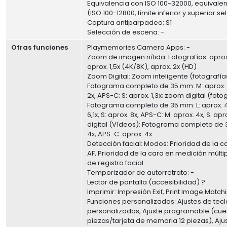
Equivalencia con ISO 100-32000, equivale
(ISO 100-12800, límite inferior y superior s
Captura antiparpadeo: Sí
Selección de escena: -
Otras funciones
Playmemories Camera Apps: -
Zoom de imagen nítida: Fotografías: aprox.
aprox. 1,5x (4K/8K), aprox. 2x (HD)
Zoom Digital: Zoom inteligente (fotografía
Fotograma completo de 35 mm: M: aprox. 1,
2x, APS-C: S: aprox. 1,3x; zoom digital (foto
Fotograma completo de 35 mm: L: aprox. 4x
6,1x, S: aprox. 8x, APS-C: M: aprox. 4x, S: ap
digital (Vídeos): Fotograma completo de 
4x, APS-C: aprox. 4x
Detección facial: Modos: Prioridad de la c
AF, Prioridad de la cara en medición múltip
de registro facial
Temporizador de autorretrato: -
Lector de pantalla (accesibilidad) ?
Imprimir: Impresión Exif, Print Image Matchin
Funciones personalizadas: Ajustes de tecl
personalizados, Ajuste programable (cue
piezas/tarjeta de memoria 12 piezas), Ajus