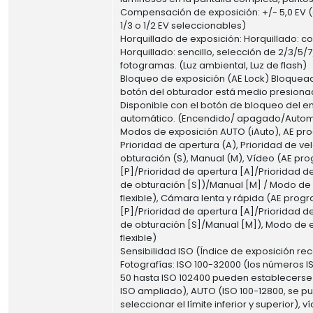
Compensación de exposición: +/- 5,0 EV 
1/3 o 1/2 EV seleccionables)
Horquillado de exposición: Horquillado: con
Horquillado: sencillo, selección de 2/3/5/
fotogramas. (Luz ambiental, Luz de flash)
Bloqueo de exposición (AE Lock) Bloquea
botón del obturador está medio presiona
Disponible con el botón de bloqueo del e
automático. (Encendido/ apagado/Autom
Modos de exposición AUTO (iAuto), AE pr
Prioridad de apertura (A), Prioridad de v
obturación (S), Manual (M), Vídeo (AE p
[P]/Prioridad de apertura [A]/Prioridad d
de obturación [S])/Manual [M] / Modo de
flexible), Cámara lenta y rápida (AE pro
[P]/Prioridad de apertura [A]/Prioridad d
de obturación [S]/Manual [M]), Modo de 
flexible)
Sensibilidad ISO (Índice de exposición 
Fotografías: ISO 100-32000 (los números 
50 hasta ISO 102400 pueden establecers
ISO ampliado), AUTO (ISO 100-12800, se p
seleccionar el límite inferior y superior), v