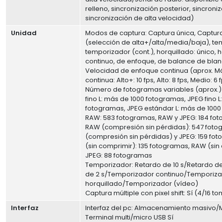
relleno, sincronización posterior, sincroniz
sincronización de alta velocidad)
Unidad
Modos de captura: Captura única, Captur
(selección de alta+/alta/media/baja), te
temporizador (cont.), horquillado: único, h
continuo, de enfoque, de balance de bla
Velocidad de enfoque continua (aprox. M
continua: Alto+: 10 fps, Alto: 8 fps, Medio: 6 
Número de fotogramas variables (aprox.)
fino L: más de 1000 fotogramas, JPEG fino 
fotogramas, JPEG estándar L: más de 1000
RAW: 583 fotogramas, RAW y JPEG: 184 fo
RAW (compresión sin pérdidas): 547 fot
(compresión sin pérdidas) y JPEG: 159 fo
(sin comprimir): 135 fotogramas, RAW (sin
JPEG: 88 fotogramas
Temporizador: Retardo de 10 s/Retardo d
de 2 s/Temporizador continuo/Temporiz
horquillado/Temporizador (vídeo)
Captura múltiple con pixel shift: Sí (4/16 t
Interfaz
Interfaz del pc: Almacenamiento masivo/
Terminal multi/micro USB Sí