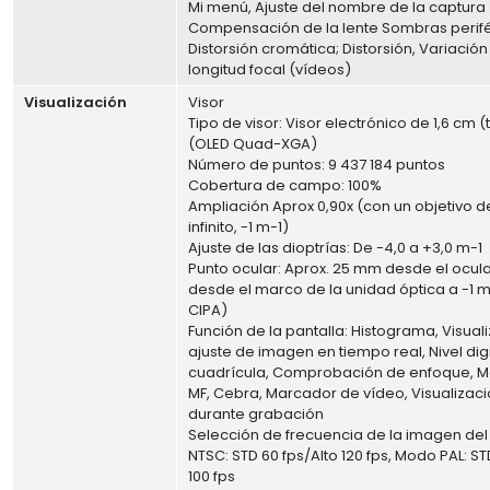
Mi menú, Ajuste del nombre de la captura
Compensación de la lente Sombras perifé
Distorsión cromática; Distorsión, Variación
longitud focal (vídeos)
Visualización
Visor
Tipo de visor: Visor electrónico de 1,6 cm (
(OLED Quad-XGA)
Número de puntos: 9 437 184 puntos
Cobertura de campo: 100%
Ampliación Aprox 0,90x (con un objetivo 
infinito, -1 m-1)
Ajuste de las dioptrías: De -4,0 a +3,0 m-1
Punto ocular: Aprox. 25 mm desde el ocul
desde el marco de la unidad óptica a -1 
CIPA)
Función de la pantalla: Histograma, Visual
ajuste de imagen en tiempo real, Nivel digi
cuadrícula, Comprobación de enfoque, M
MF, Cebra, Marcador de vídeo, Visualizac
durante grabación
Selección de frecuencia de la imagen del
NTSC: STD 60 fps/Alto 120 fps, Modo PAL: ST
100 fps