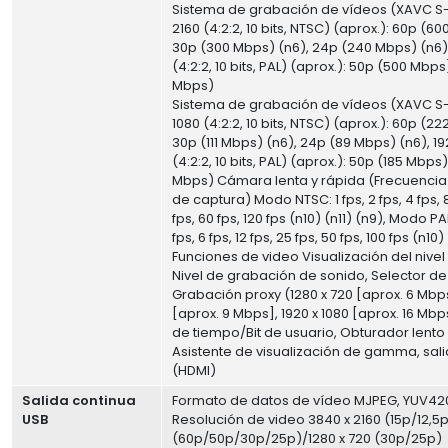
Sistema de grabación de vídeos (XAVC S-
2160 (4:2:2, 10 bits, NTSC) (aprox.): 60p (6
30p (300 Mbps) (n6), 24p (240 Mbps) (n6),
(4:2:2, 10 bits, PAL) (aprox.): 50p (500 Mbp
Mbps)
Sistema de grabación de vídeos (XAVC S-I
1080 (4:2:2, 10 bits, NTSC) (aprox.): 60p (2
30p (111 Mbps) (n6), 24p (89 Mbps) (n6), 19
(4:2:2, 10 bits, PAL) (aprox.): 50p (185 Mbps
Mbps) Cámara lenta y rápida (Frecuenci
de captura) Modo NTSC: 1 fps, 2 fps, 4 fps, 8 
fps, 60 fps, 120 fps (n10) (n11) (n9), Modo PAL:
fps, 6 fps, 12 fps, 25 fps, 50 fps, 100 fps (n10)
Funciones de video Visualización del nivel
Nivel de grabación de sonido, Selector de
Grabación proxy (1280 x 720 [aprox. 6 Mbps
[aprox. 9 Mbps], 1920 x 1080 [aprox. 16 Mb
de tiempo/Bit de usuario, Obturador lento
Asistente de visualización de gamma, sal
(HDMI)
Salida continua
Formato de datos de vídeo MJPEG, YUV42
USB
Resolución de video 3840 x 2160 (15p/12,5p
(60p/50p/30p/25p)/1280 x 720 (30p/25p)