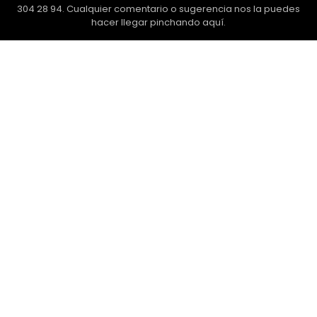
304 28 94. Cualquier comentario o sugerencia nos la puedes
hacer llegar
pinchando aquí.