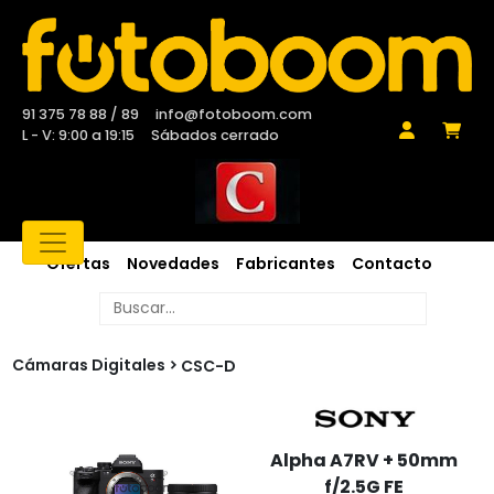
91 375 78 88 / 89
info@fotoboom.com
L - V: 9:00 a 19:15
Sábados cerrado
Ofertas
Novedades
Fabricantes
Contacto
Cámaras Digitales
CSC-D
Alpha A7RV + 50mm
f/2.5G FE