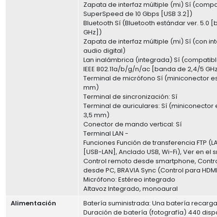
Zapata de interfaz múltiple (mi) Sí (comp
SuperSpeed de 10 Gbps [USB 3.2])
Bluetooth Sí (Bluetooth estándar ver. 5.0 
GHz])
Zapata de interfaz múltiple (mi) Sí (con in
audio digital)
Lan inalámbrica (integrada) Sí (compatibl
IEEE 802.11a/b/g/n/ac [banda de 2,4/5 GH
Terminal de micrófono Sí (miniconector e
mm)
Terminal de sincronización: Sí
Terminal de auriculares: Sí (miniconector
3,5 mm)
Conector de mando vertical: Sí
Terminal LAN -
Funciones Función de transferencia FTP (L
[USB-LAN], Anclado USB, Wi-Fi), Ver en el
Control remoto desde smartphone, Contr
desde PC, BRAVIA Sync (Control para HDMI
Micrófono: Estéreo integrado
Altavoz Integrado, monoaural
Alimentación
Batería suministrada: Una batería recarg
Duración de batería (fotografía) 440 disp