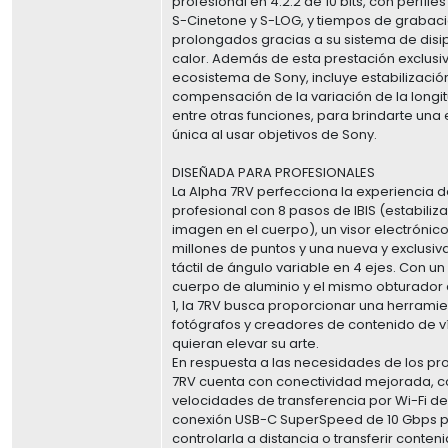
profesional en 4:2:2 de 10 bits, con perfil
S-Cinetone y S-LOG, y tiempos de grabac
prolongados gracias a su sistema de disi
calor. Además de esta prestación exclusi
ecosistema de Sony, incluye estabilización
compensación de la variación de la longit
entre otras funciones, para brindarte una
única al usar objetivos de Sony.
DISEÑADA PARA PROFESIONALES
La Alpha 7RV perfecciona la experiencia 
profesional con 8 pasos de IBIS (estabiliz
imagen en el cuerpo), un visor electrónic
millones de puntos y una nueva y exclusiv
táctil de ángulo variable en 4 ejes. Con un
cuerpo de aluminio y el mismo obturador 
1, la 7RV busca proporcionar una herramien
fotógrafos y creadores de contenido de 
quieran elevar su arte.
En respuesta a las necesidades de los pro
7RV cuenta con conectividad mejorada, c
velocidades de transferencia por Wi-Fi de
conexión USB-C SuperSpeed de 10 Gbps 
controlarla a distancia o transferir conte