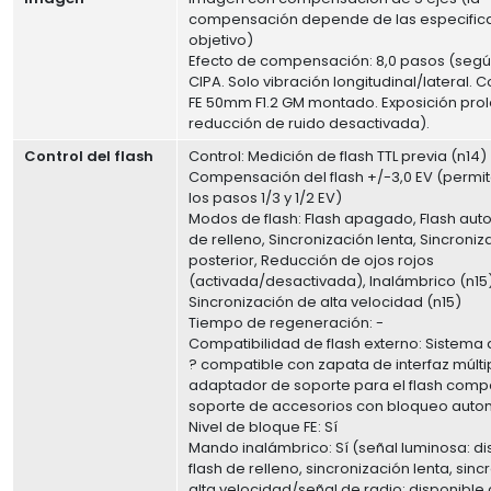
compensación depende de las especifica
objetivo)
Efecto de compensación: 8,0 pasos (segú
CIPA. Solo vibración longitudinal/lateral. C
FE 50mm F1.2 GM montado. Exposición pr
reducción de ruido desactivada).
Control del flash
Control: Medición de flash TTL previa (n14)
Compensación del flash +/-3,0 EV (permite
los pasos 1/3 y 1/2 EV)
Modos de flash: Flash apagado, Flash auto
de relleno, Sincronización lenta, Sincroniz
posterior, Reducción de ojos rojos
(activada/desactivada), Inalámbrico (n15)
Sincronización de alta velocidad (n15)
Tiempo de regeneración: -
Compatibilidad de flash externo: Sistema 
? compatible con zapata de interfaz múlti
adaptador de soporte para el flash comp
soporte de accesorios con bloqueo auto
Nivel de bloque FE: Sí
Mando inalámbrico: Sí (señal luminosa: d
flash de relleno, sincronización lenta, sin
alta velocidad/señal de radio: disponible 