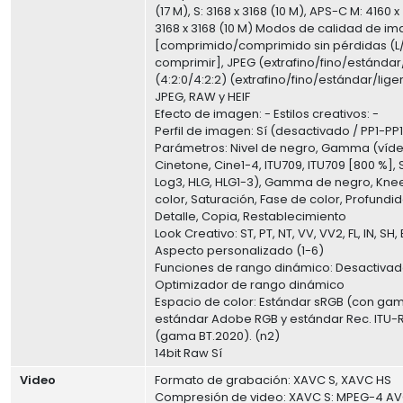
(17 M), S: 3168 x 3168 (10 M), APS-C M: 4160 x 
3168 x 3168 (10 M) Modos de calidad de 
[comprimido/comprimido sin pérdidas (L
comprimir], JPEG (extrafino/fino/estándar/
(4:2:0/4:2:2) (extrafino/fino/estándar/lige
JPEG, RAW y HEIF
Efecto de imagen: - Estilos creativos: -
Perfil de imagen: Sí (desactivado / PP1-PP1
Parámetros: Nivel de negro, Gamma (vídeo
Cinetone, Cine1-4, ITU709, ITU709 [800 %], 
Log3, HLG, HLG1-3), Gamma de negro, Kne
color, Saturación, Fase de color, Profundi
Detalle, Copia, Restablecimiento
Look Creativo: ST, PT, NT, VV, VV2, FL, IN, SH,
Aspecto personalizado (1-6)
Funciones de rango dinámico: Desactivad
Optimizador de rango dinámico
Espacio de color: Estándar sRGB (con ga
estándar Adobe RGB y estándar Rec. ITU-R
(gama BT.2020). (n2)
14bit Raw Sí
Video
Formato de grabación: XAVC S, XAVC HS
Compresión de video: XAVC S: MPEG-4 AV