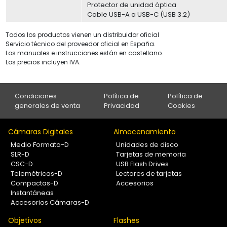
Protector de unidad óptica
Cable USB-A a USB-C (USB 3.2)
Todos los productos vienen un distribuidor oficial
Servicio técnico del proveedor oficial en España.
Los manuales e instrucciones están en castellano.
Los precios incluyen IVA.
Condiciones
Política de
Política de
generales de venta
Privacidad
Cookies
Cámaras Digitales
Almacenamiento
Medio Formato-D
Unidades de disco
SLR-D
Tarjetas de memoria
CSC-D
USB Flash Drives
Telemétricas-D
Lectores de tarjetas
Compactas-D
Accesorios
Instantáneas
Accesorios Cámaras-D
Objetivos
Flashes