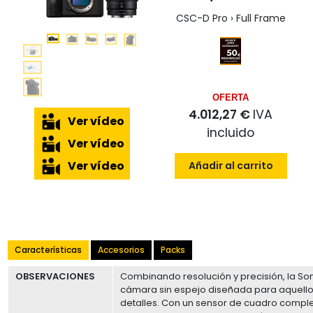
CSC-D Pro › Full Frame
OFERTA
4.012,27 €
IVA
Ver vídeo
incluido
Ver vídeo
Ver vídeo
Añadir al carrito
Características
Accesorios
Packs
OBSERVACIONES
Combinando resolución y precisión, la Son
cámara sin espejo diseñada para aquell
detalles. Con un sensor de cuadro comple