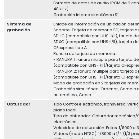
Formato de datos de audio LPCM de 2 cana
48 kHz)
Grabación interna simultánea Sí
Sistema de
Enlace de información de ubicación del 
grabación
Soporte: Tarjeta de memoria SD, tarjeta 
SDHC (compatible con UHS-I/II), tarjeta 
SDXC (compatible con UHS-I/II), tarjeta 
CFexpress tipo A
Ranura de tarjeta de memoria:
- RANURA 1: ranura múltiple para tarjeta 
(compatible con UHS-I/II)/tarjeta CFexpres
- RANURA 2: ranura múltiple para tarjeta
(compatible con UHS-I/II)/tarjeta CFexpres
Modo de grabación en 2 tarjetas de memo
Grabación simultánea, Ordenar, Cambio 
automático, Copia
Obturador
Tipo Control electrónico, transversal vertic
plano focal
Tipo de obturador: Obturador mecánico/
electrónico
Velocidad de obturación: Fotos: 1/8000 a 3
Vídeos (modo NTSC): 1/8000 a 1/4 (1/3 pas