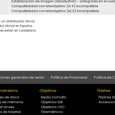
Estabilización de imagen (steadyshot) - (integrada en el cue
Compatibilidad con teleobjetivo (x1.4) incompatible
Compatibilidad con teleobjetivo (x2.0) incompatible
un distribuidor oficial
dor oficial en España.
es están en castellano.
iones generales de venta
Política de Privacidad
Política de 
namiento
Objetivos
Flashes
es de disco
Medio Formato
Flashes S
as de memoria
Objetivos SLR
Accesori
sh Drives
Objetivos CSC
s de tarjetas
Telemétricos