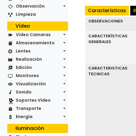
Observación
Características
R
Limpieza
OBSERVACIONES
Vídeo
Video Camaras
CARACTERÍSTICAS
GENERALES
Almacenamiento
Lentes
Realización
Edición
CARACTERISTICAS
TECNICAS
Monitores
Visualización
Sonido
Soportes Vídeo
Transporte
Energía
Iluminación