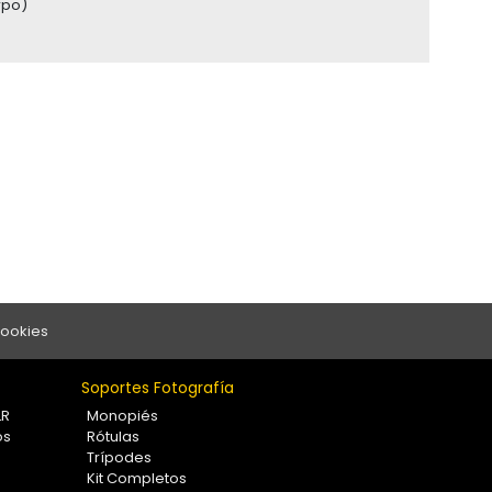
rpo)
Cookies
Soportes Fotografía
LR
Monopiés
os
Rótulas
Trípodes
Kit Completos