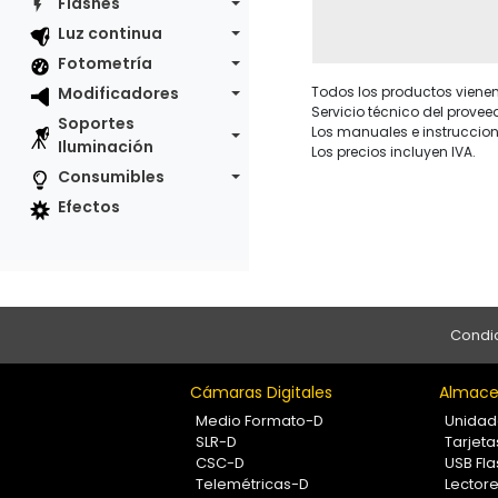
Flashes
Luz continua
Fotometría
Modificadores
Todos los productos vienen 
Servicio técnico del provee
Soportes
Los manuales e instruccion
Iluminación
Los precios incluyen IVA.
Consumibles
Efectos
Condic
Cámaras Digitales
Almace
Medio Formato-D
Unidad
SLR-D
Tarjet
CSC-D
USB Fla
Telemétricas-D
Lectore