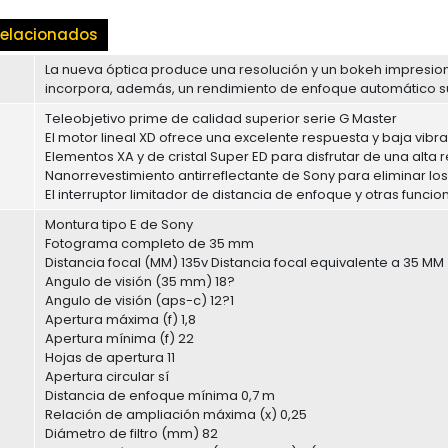
elacionados
La nueva óptica produce una resolución y un bokeh impresion
incorpora, además, un rendimiento de enfoque automático s
Teleobjetivo prime de calidad superior serie G Master
El motor lineal XD ofrece una excelente respuesta y baja vibr
Elementos XA y de cristal Super ED para disfrutar de una alta
Nanorrevestimiento antirreflectante de Sony para eliminar l
El interruptor limitador de distancia de enfoque y otras func
Montura tipo E de Sony
Fotograma completo de 35 mm
Distancia focal (MM) 135v Distancia focal equivalente a 35 MM
Angulo de visión (35 mm) 18?
Angulo de visión (aps-c) 12?1
Apertura máxima (f) 1,8
Apertura mínima (f) 22
Hojas de apertura 11
Apertura circular sí
Distancia de enfoque mínima 0,7 m
Relación de ampliación máxima (x) 0,25
Diámetro de filtro (mm) 82