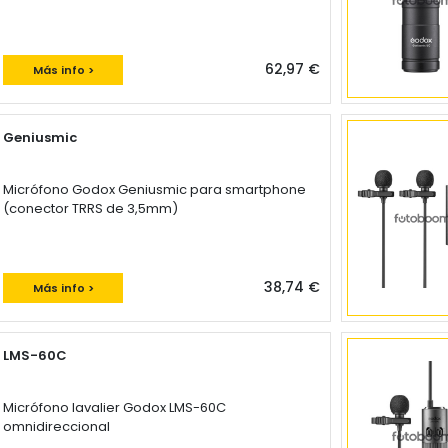
62,97 €
Más info >
Geniusmic
Micrófono Godox Geniusmic para smartphone
(conector TRRS de 3,5mm)
38,74 €
Más info >
LMS-60C
Micrófono lavalier Godox LMS-60C
omnidireccional