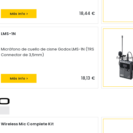
18,44 €
Más info >
LMS-1N
Micrófono de cuello de cisne Godox LMS-1N (TRS
Connector de 3,5mm)
18,13 €
Más info >
Wireless Mic Complete Kit