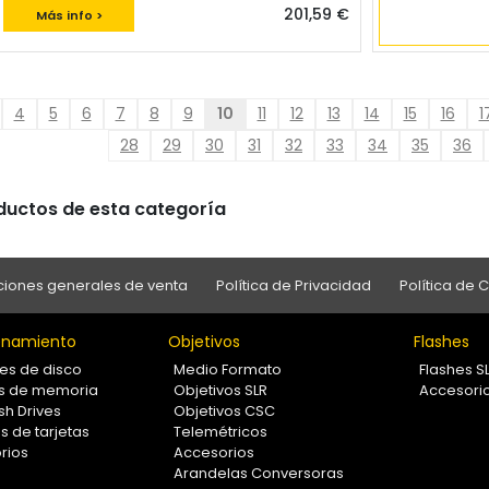
201,59 €
Más info >
4
5
6
7
8
9
10
11
12
13
14
15
16
1
28
29
30
31
32
33
34
35
36
oductos de esta categoría
iones generales de venta
Política de Privacidad
Política de 
namiento
Objetivos
Flashes
es de disco
Medio Formato
Flashes S
as de memoria
Objetivos SLR
Accesori
sh Drives
Objetivos CSC
s de tarjetas
Telemétricos
rios
Accesorios
Arandelas Conversoras