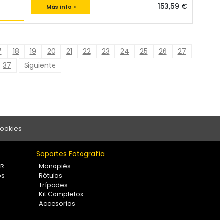
153,59 €
Más info >
7
18
19
20
21
22
23
24
25
26
27
37
Siguiente
Cookies
Soportes Fotografía
LR
Monopiés
os
Rótulas
Trípodes
Kit Completos
Accesorios