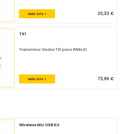
20,33 €
Más info >
TX1
Transmisor Godox TX1 para WMicS1
73,96 €
Más info >
Wireless Mic USB Kit