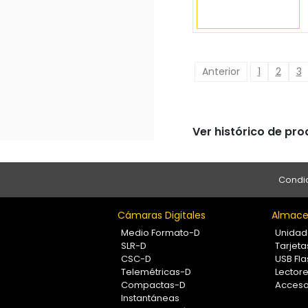
Anterior
1
2
3
Ver histórico de pr
Condic
Cámaras Digitales
Almace
Medio Formato-D
Unidad
SLR-D
Tarjet
CSC-D
USB Fla
Telemétricas-D
Lectore
Compactas-D
Acceso
Instantáneas