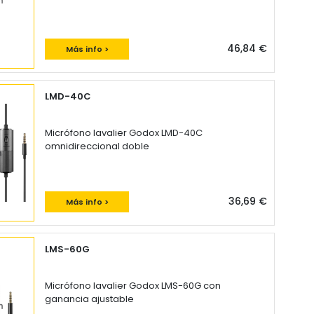
46,84 €
Más info >
LMD-40C
Micrófono lavalier Godox LMD-40C
omnidireccional doble
36,69 €
Más info >
LMS-60G
Micrófono lavalier Godox LMS-60G con
ganancia ajustable