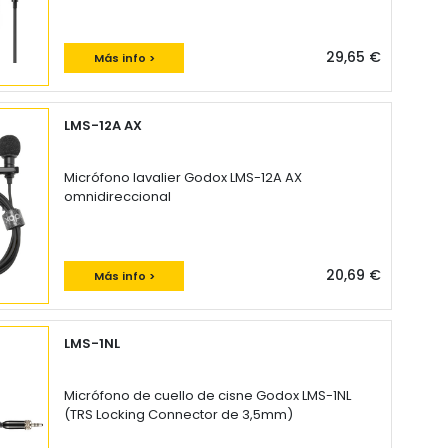
29,65 €
Más info >
LMS-12A AX
Micrófono lavalier Godox LMS-12A AX
omnidireccional
20,69 €
Más info >
LMS-1NL
Micrófono de cuello de cisne Godox LMS-1NL
(TRS Locking Connector de 3,5mm)