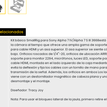
elacionados
Kit básico SmallRig para Sony Alpha 7 IV/Alpha 7 S III 3668est
la cámara al tiempo que ofrece una amplia gama de soportes
para cable HDMI y un asa superior. El asa superior se siente c
bajo. Orificios roscados de 1/4"-20, orificios de ubicación ARR
soporte para monitor 2294, micrófonos, luces LED, soporte p
cable HDMI, montada en el lado izquierdo de la caja mediante
evita la deflexión y fija los cables con un tornillo de mano par
transmisión de la señal. Además, los orificios en ambos Los l
viene con un destornillador magnético de cabeza plana y una 
desmontaje y el montaje.
Diseñador: Tracy Joy
Nota: Para usar el bloqueo lateral de la jaula, primero retire e