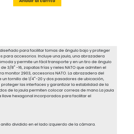
Añadir al carrito
á diseñado para facilitar tomas de ángulo bajo y proteger
 para accesorios. Incluye una jaula, una abrazadera
ómoda y permite un fácil transporte y en un tiro de ángulo
I de 3/8" -16, zapatas frías y rieles NATO que admiten el
ara monitor 2903, accesorios NATO. La abrazadera del
 un tornillo de 1/4"-20 y dos pasadores de ubicación,
a proteger las interfaces y garantizar la estabilidad de la
ados de la jaula permiten colocar correas de mano.La jaula
llave hexagonal incorporados para facilitar el
l anillo dividido en el lado izquierdo de la cámara.