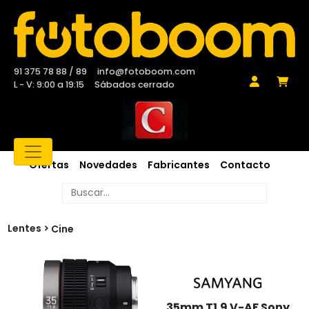
91 375 78 88 / 89
info@fotoboom.com
L - V: 9:00 a 19:15
Sábados cerrado
Ofertas
Novedades
Fabricantes
Contacto
Lentes
Cine
35mm T1.9 V-AF Sony