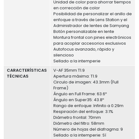
Unidad de color para ahorrar tiempos
en corrección de color
Posibilidad de personalizar el anillo de
enfoque a través de Lens Station y el
Administrador de lentes de Samyang
Botón personalizable en lente
Montura frontal con pines electrónicos
para acoplar accesorios exclusivos
Autofocus avanzado, rápido y
silencioso
Sellado a la intemperie
CARACTERÍSTICAS
V-AF 35mm T1.9
TÉCNICAS
Apertura máxima: T1.9
Circulo de imagen: 43.3mm (Full
Frame)
Ángulo en Full Frame: 63.6º
Ángulo en Super35: 43.8º
Rango de enfoque: Infinito a 0.29m
Respiración del enfoque: 3.1%
Diámetro frontal: 70mm
Diámetro del filtro: 58mm
Número de hojas del diafragma: 9
Sellado a la intemperie: Sí