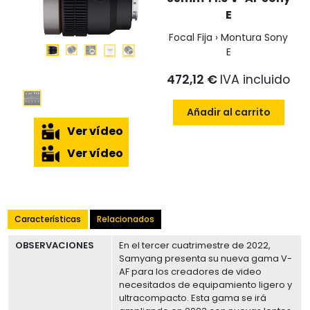
E
Focal Fija › Montura Sony
E
472,12 €
IVA incluido
Añadir al carrito
Ver vídeo
Ver vídeo
Características
Relacionados
OBSERVACIONES
En el tercer cuatrimestre de 2022,
Samyang presenta su nueva gama V-
AF para los creadores de video
necesitados de equipamiento ligero y
ultracompacto. Esta gama se irá