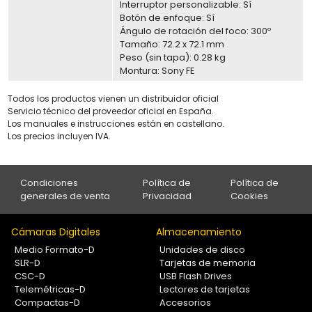
Interruptor personalizable: Sí
Botón de enfoque: Sí
Ángulo de rotación del foco: 300º
Tamaño: 72.2 x 72.1 mm
Peso (sin tapa): 0.28 kg
Montura: Sony FE
Todos los productos vienen un distribuidor oficial
Servicio técnico del proveedor oficial en España.
Los manuales e instrucciones están en castellano.
Los precios incluyen IVA.
Condiciones
Política de
Política de
generales de venta
Privacidad
Cookies
Cámaras Digitales
Almacenamiento
Medio Formato-D
Unidades de disco
SLR-D
Tarjetas de memoria
CSC-D
USB Flash Drives
Telemétricas-D
Lectores de tarjetas
Compactas-D
Accesorios