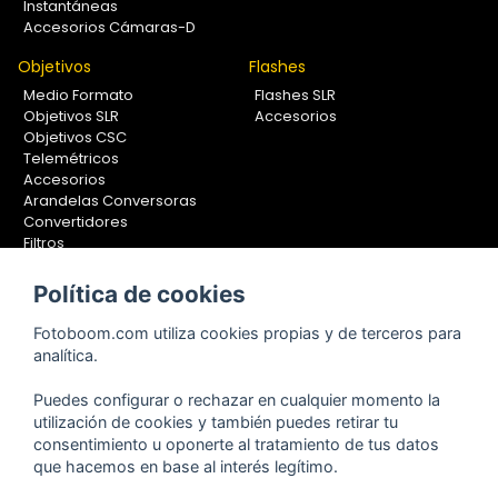
Instantáneas
Accesorios Cámaras-D
Objetivos
Flashes
Medio Formato
Flashes SLR
Objetivos SLR
Accesorios
Objetivos CSC
Telemétricos
Accesorios
Arandelas Conversoras
Convertidores
Filtros
Lentes Aproximación
Calibradores
Política de cookies
Soportes Fotografía
Fotoboom.com utiliza cookies propias y de terceros para
Monopiés
analítica.
Rótulas
Trípodes
Puedes configurar o rechazar en cualquier momento la
Kit Completos
utilización de cookies y también puedes retirar tu
Accesorios
consentimiento u oponerte al tratamiento de tus datos
que hacemos en base al interés legítimo.