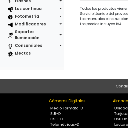
Flashes
Luz continua
Todos los productos vienen 
Servicio técnico del provee
Fotometría
Los manuales e instruccion
Modificadores
Los precios incluyen IVA.
Soportes
Iluminación
Consumibles
Efectos
Condic
Cámaras Digitales
Almace
Medio Formato-D
Unidad
SLR-D
Tarjet
CSC-D
USB Fla
Telemétricas-D
Lectore