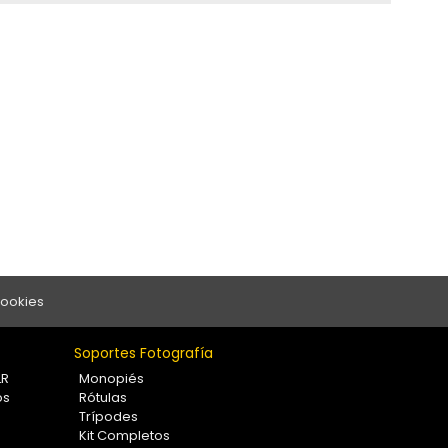
Cookies
Soportes Fotografía
LR
Monopiés
os
Rótulas
Trípodes
Kit Completos