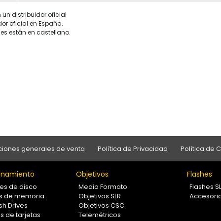
un distribuidor oficial
dor oficial en España.
es están en castellano.
iones generales de venta
Política de Privacidad
Política de 
namiento
Objetivos
Flashes
es de disco
Medio Formato
Flashes S
as de memoria
Objetivos SLR
Accesori
sh Drives
Objetivos CSC
s de tarjetas
Telemétricos